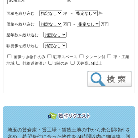
駅
面積を絞り込む
坪 ～
坪
価格を絞り込む
万円 ～
万円
築年数を絞り込む
駅徒歩を絞り込む
画像つき物件のみ
駐車スペース
クレーン付
準・工業
地域
幹線道路沿い
1階のみ
天井高5M以上
埼玉の貸倉庫・貸工場・賃貸土地の中から未公開物件を
含め、希望条件に合った物件を24時間以内に御連絡、送