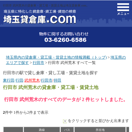
行田市 武州荒木の貸倉庫・貸工場・賃貸土地は埼玉貸倉庫.com。
M
埼玉県内の貸倉庫・貸工場・賃貸土地の情報満載（トップ)
>
埼玉県の
エリアで探す
>
行田市
> 行田市 武州荒木 すべて一覧
行田市の駅で貸し倉庫・貸し工場・賃貸土地を探す
東行田
/
行田
/
武州荒木
/
行田市
/
持田
行田市 武州荒木
の貸倉庫・貸工場・賃貸土地
行田市 武州荒木のすべてのデータが 2 件ヒットしました。
2
件中 1件から2件まで表示
をクリックすると並びかえ出来ます
路線
バス
所在地