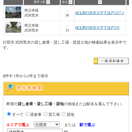
最寄り駅
徒歩
秩父本線
-
埼玉県行田市大字下須戸1317-1
武州荒木
36
1
秩父本線
-
埼玉県行田市大字下須戸576
武州荒木
33
行田市 武州荒木の貸し倉庫・貸し工場・賃貸土地の検索結果を表示中で
す。
2
件中 1件から2件まで表示
希望の
貸し倉庫・貸し工場・貸地
の地域または駅名を選んで下さい。
すべて
貸倉庫
貸工場
貸地
エリアで選ぶ
または
駅で選ぶ