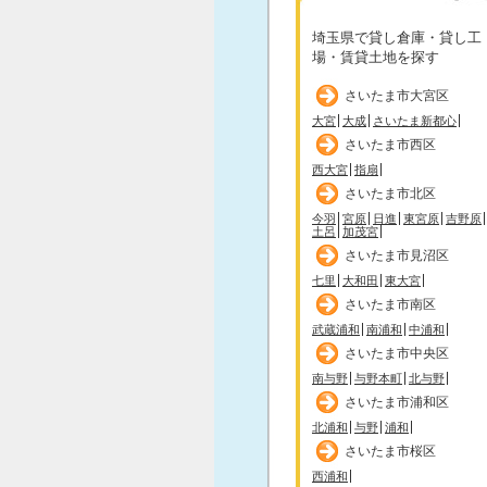
埼玉県で貸し倉庫・貸し工
場・賃貸土地を探す
さいたま市大宮区
大宮
大成
さいたま新都心
さいたま市西区
西大宮
指扇
さいたま市北区
今羽
宮原
日進
東宮原
吉野原
土呂
加茂宮
さいたま市見沼区
七里
大和田
東大宮
さいたま市南区
武蔵浦和
南浦和
中浦和
さいたま市中央区
南与野
与野本町
北与野
さいたま市浦和区
北浦和
与野
浦和
さいたま市桜区
西浦和