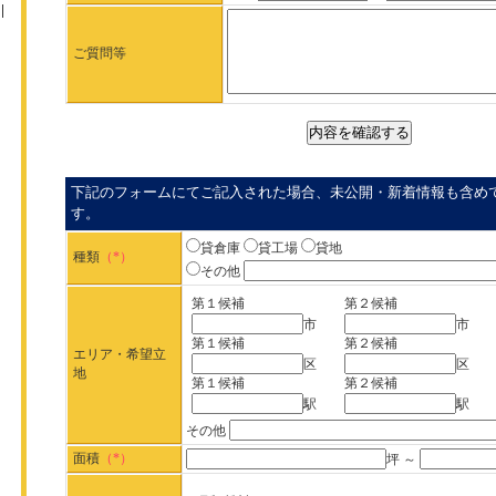
ご質問等
下記のフォームにてご記入された場合、未公開・新着情報も含め
す。
貸倉庫
貸工場
貸地
種類
（*）
その他
第１候補
第２候補
市
市
第１候補
第２候補
エリア・希望立
区
区
地
第１候補
第２候補
駅
駅
その他
面積
（*）
坪 ～