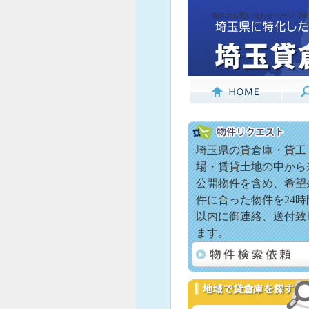
物件のお問い合わせページ【埼玉
埼玉県の貸倉庫・貸工
場・賃貸土地の中から
公開物件を含め、希望
件に合った物件を24時
以内に御連絡、送付致
ます。