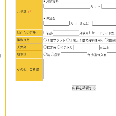
■ 月額賃料
万円 ～
円
ご予算
（*）
■ 保証金
万円 または
駅からの距離
徒歩
分以内
ロードサイド型
階数指定
１階フラット
１階と２階で分割使用可
階数
天井高
指定無
指定あり
ｍ以上
駐車場
無
必要
台 大型進入有
その他・ご希望