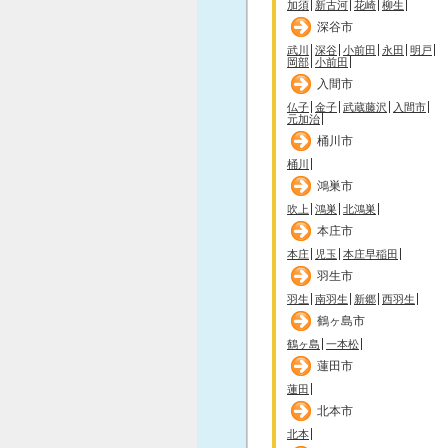
加須
新古河
花崎
柳生
深谷市
武川
深谷
小前田
永田
明戸
岡部
小前田
入間市
仏子
金子
武蔵藤沢
入間市
元加治
桶川市
桶川
鴻巣市
吹上
鴻巣
北鴻巣
本庄市
本庄
児玉
本庄早稲田
羽生市
羽生
南羽生
新郷
西羽生
鶴ヶ島市
鶴ヶ島
一本松
蓮田市
蓮田
北本市
北本