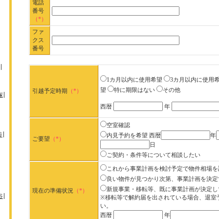
電話
番号
（*）
ファ
クス
番号
1カ月以内に使用希望
3カ月以内に使用
望
特に期限はない
その他
引越予定時期
（*）
塚
西暦
年
空室確認
谷
内見予約を希望
西暦
年
ご要望
（*）
日
ご契約・条件等について相談したい
これから事業計画を検討予定で物件相場を
良い物件が見つかり次第、事業計画を決定
新規事業・移転等、既に事業計画が決定し
現在の準備状況
（*）
谷
※移転等で解約届を出されている場合、退室
い。
西暦
年