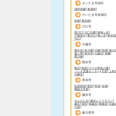
さいたま市緑区
浦和美園
東浦和
さいたま市岩槻区
岩槻
東岩槻
川口市
西川口
川口元郷
南鳩ヶ谷
戸塚安行
東川口
鳩ヶ谷
新井宿
川口
川越市
南古谷
本川越
川越
的場
南大
霞ヶ関
新河岸
川越市
笠幡
西川越
熊谷市
熊谷
籠原
ひろせ野鳥の森
ソシオ流通センター
石原
上熊
大麻生
草加市
松原団地
新田
草加
谷塚
獨協大学前
越谷市
せんげん台
越谷レイクタウン
越谷
蒲生
南越谷
新越谷
北越
大袋
春日部市