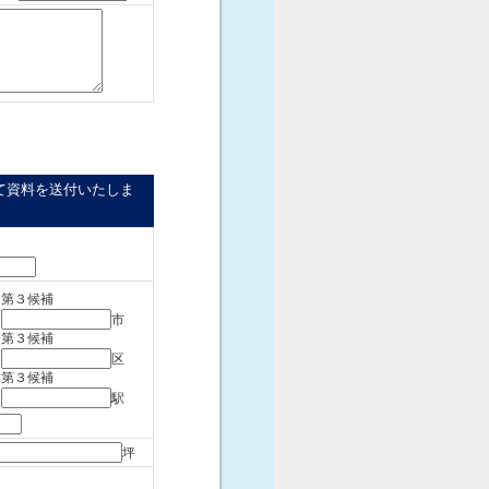
て資料を送付いたしま
第３候補
市
第３候補
区
第３候補
駅
坪