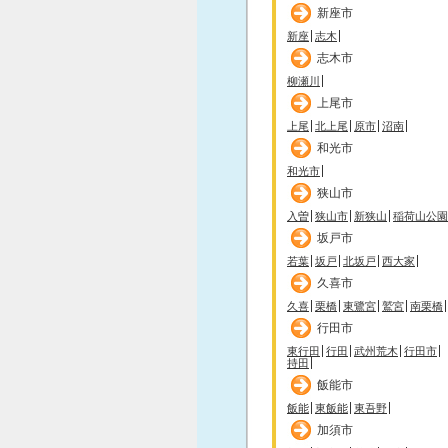
新座市
新座
志木
志木市
柳瀬川
上尾市
上尾
北上尾
原市
沼南
和光市
和光市
狭山市
入曽
狭山市
新狭山
稲荷山公園
坂戸市
若葉
坂戸
北坂戸
西大家
久喜市
久喜
栗橋
東鷺宮
鷲宮
南栗橋
行田市
東行田
行田
武州荒木
行田市
持田
飯能市
飯能
東飯能
東吾野
加須市