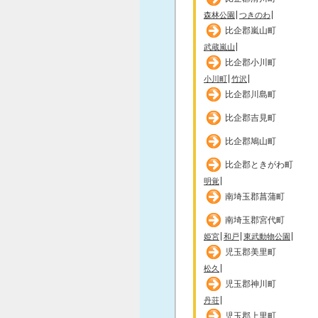
森林公園
つきのわ
比企郡嵐山町
武蔵嵐山
比企郡小川町
小川町
竹沢
比企郡川島町
比企郡吉見町
比企郡鳩山町
比企郡ときがわ町
明覚
南埼玉郡菖蒲町
南埼玉郡宮代町
姫宮
和戸
東武動物公園
児玉郡美里町
松久
児玉郡神川町
丹荘
児玉郡上里町