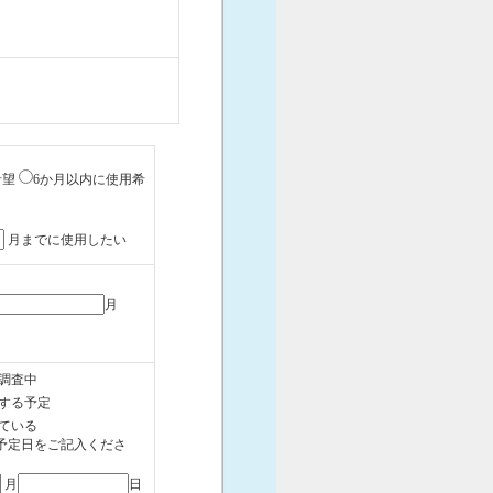
希望
6か月以内に使用希
月までに使用したい
月
調査中
する予定
ている
予定日をご記入くださ
月
日