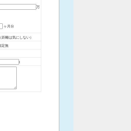
万
ヶ月分
（距離は気にしない）
指定無
t