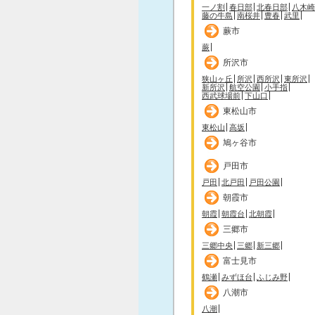
一ノ割
春日部
北春日部
八木崎
藤の牛島
南桜井
豊春
武里
蕨市
蕨
所沢市
狭山ヶ丘
所沢
西所沢
東所沢
新所沢
航空公園
小手指
西武球場前
下山口
東松山市
東松山
高坂
鳩ヶ谷市
戸田市
戸田
北戸田
戸田公園
朝霞市
朝霞
朝霞台
北朝霞
三郷市
三郷中央
三郷
新三郷
富士見市
鶴瀬
みずほ台
ふじみ野
八潮市
八潮