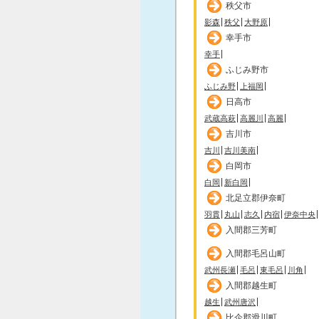
秩父市
影森
秩父
大野原
幸手市
幸手
ふじみ野市
ふじみ野
上福岡
日高市
武蔵高萩
高麗川
高麗
吉川市
吉川
吉川美南
白岡市
白岡
新白岡
北足立郡伊奈町
羽貫
丸山
志久
内宿
伊奈中央
入間郡三芳町
入間郡毛呂山町
武州長瀬
毛呂
東毛呂
川角
入間郡越生町
越生
武州唐沢
比企郡滑川町