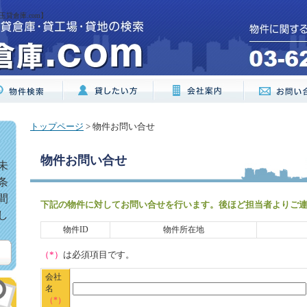
貸倉庫.com】
トップページ
> 物件お問い合せ
物件お問い合せ
未
条
間
下記の物件に対してお問い合せを行います。後ほど担当者よりご
し
物件ID
物件所在地
（*）
は必須項目です。
会社
名
（*）