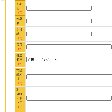
お名
前
（*）
部署
名
お役
職
（*）
業種
（*）
都道
府県
（*）
市区
町村
以下
（*）
E-
Mail
アド
レス
（*）