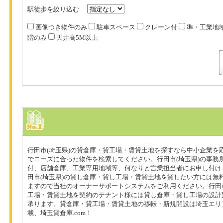
駅徒歩を絞り込む
画像つき物件のみ
駐車スペース
クレーン付
準・工業地
階のみ
天井高5M以上
行田市(埼玉県)の貸倉庫・貸工場・賃貸土地を探すなら中小企業を応
でニーズに合った物件を検索してください。行田市(埼玉県)の事務
付、店舗倉庫、工業専用地域等、何なりと営業担当者にお申し付け
田市(埼玉県)の貸し倉庫・貸し工場・賃貸土地を貸したい方には無
ますので当社のオーナーサポートシステムをご利用ください。行田市
工場・賃貸土地を契約のテナント様には貸し倉庫・貸し工場の設計
承ります。貸倉庫・貸工場・賃貸土地の移転・新規開設は埼玉エリ
載、埼玉貸倉庫.com！