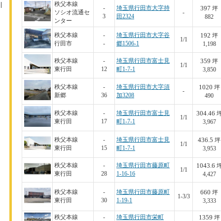
秩父本線
397
-
埼玉県行田市大字持
坪
ソシオ流通セ
-
3
田2324
882
ンター
192
秩父本線
-
埼玉県行田市大字谷
坪
1/1
行田市
-
郷1506-1
1,198
359
秩父本線
-
埼玉県行田市富士見
坪
1/1
東行田
12
町1-7-1
3,850
1020
秩父本線
-
埼玉県行田市大字須
坪
-
新郷
36
加3208
490
304.46
秩父本線
-
埼玉県行田市富士見
1/1
東行田
17
町1-7-1
3,967
436.5
秩父本線
-
埼玉県行田市富士見
坪
1/1
東行田
15
町1-7-1
3,953
1043.6
秩父本線
-
埼玉県行田市藤原町
1/1
東行田
28
1-16-16
4,427
660
秩父本線
-
埼玉県行田市藤原町
坪
1-3/3
東行田
30
1-19-1
3,333
1359
秩父本線
-
埼玉県行田市栄町
坪