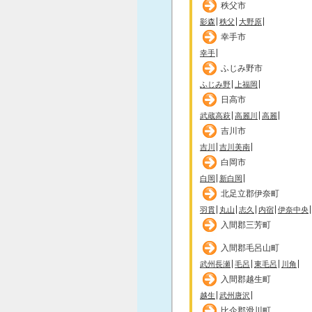
秩父市
影森
秩父
大野原
幸手市
幸手
ふじみ野市
ふじみ野
上福岡
日高市
武蔵高萩
高麗川
高麗
吉川市
吉川
吉川美南
白岡市
白岡
新白岡
北足立郡伊奈町
羽貫
丸山
志久
内宿
伊奈中央
入間郡三芳町
入間郡毛呂山町
武州長瀬
毛呂
東毛呂
川角
入間郡越生町
越生
武州唐沢
比企郡滑川町