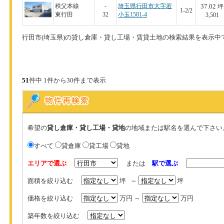
37.02
秩父本線
-
埼玉県行田市大字若
坪
1-2/2
東行田
32
小玉1581-4
3,501
行田市(埼玉県)の貸し倉庫・貸し工場・賃貸土地の検索結果を表示中
51
件中 1件から30件まで表示
希望の
貸し倉庫・貸し工場・貸地
の地域または駅名を選んで下さい
すべて
貸倉庫
貸工場
貸地
エリアで選ぶ
または
駅で選ぶ
面積を絞り込む
坪 ～
坪
価格を絞り込む
万円 ～
万円
築年数を絞り込む