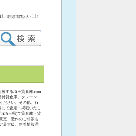
域
幹線道路沿い
1
援する埼玉貸倉庫.com
所付貸倉庫、クレーン
ください。その他、行
料にて査定・掲載いたし
(埼玉県)で貸倉庫・貸
変更、造作のご相談も
ア最大級、新着情報満