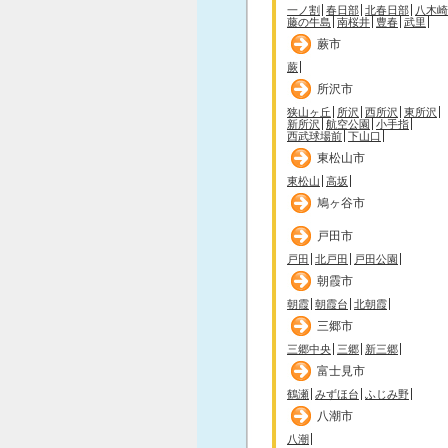
一ノ割
春日部
北春日部
八木崎
藤の牛島
南桜井
豊春
武里
蕨市
蕨
所沢市
狭山ヶ丘
所沢
西所沢
東所沢
新所沢
航空公園
小手指
西武球場前
下山口
東松山市
東松山
高坂
鳩ヶ谷市
戸田市
戸田
北戸田
戸田公園
朝霞市
朝霞
朝霞台
北朝霞
三郷市
三郷中央
三郷
新三郷
富士見市
鶴瀬
みずほ台
ふじみ野
八潮市
八潮