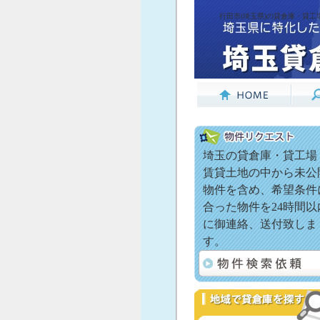
行田市(埼玉県)の貸倉庫・貸工
埼玉の貸倉庫・貸工場
賃貸土地の中から未公
物件を含め、希望条件
合った物件を24時間以
に御連絡、送付致しま
す。