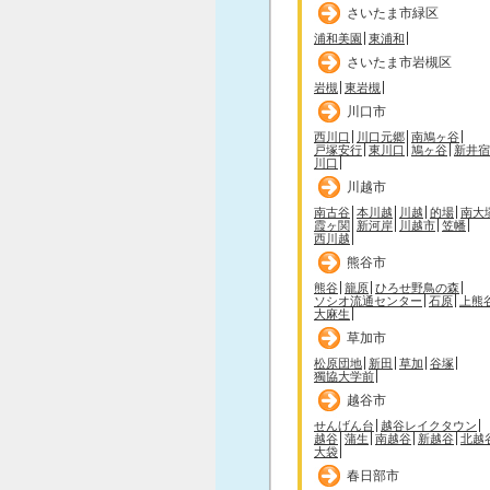
さいたま市緑区
浦和美園
東浦和
さいたま市岩槻区
岩槻
東岩槻
川口市
西川口
川口元郷
南鳩ヶ谷
戸塚安行
東川口
鳩ヶ谷
新井宿
川口
川越市
南古谷
本川越
川越
的場
南大
霞ヶ関
新河岸
川越市
笠幡
西川越
熊谷市
熊谷
籠原
ひろせ野鳥の森
ソシオ流通センター
石原
上熊
大麻生
草加市
松原団地
新田
草加
谷塚
獨協大学前
越谷市
せんげん台
越谷レイクタウン
越谷
蒲生
南越谷
新越谷
北越
大袋
春日部市