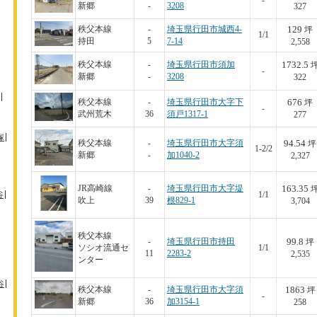
-
新郷
-
3208
327
129
秩父本線
-
埼玉県行田市城西4-
坪
1/1
持田
5
7-14
2,558
1732.5
秩父本線
-
埼玉県行田市須加
-
新郷
-
3208
322
676
秩父本線
-
埼玉県行田市大字下
坪
-
武州荒木
36
須戸1317-1
277
塚
94.54
秩父本線
-
埼玉県行田市大字須
坪
1-2/2
新郷
-
加1040-2
2,327
163.35
JR高崎線
-
埼玉県行田市大字堤
谷
1/1
吹上
39
根829-1
3,704
秩父本線
99.8
-
埼玉県行田市持田
坪
ソシオ流通セ
1/1
11
2283-2
2,535
ンター
谷
1863
秩父本線
-
埼玉県行田市大字須
坪
-
新郷
36
加3154-1
258