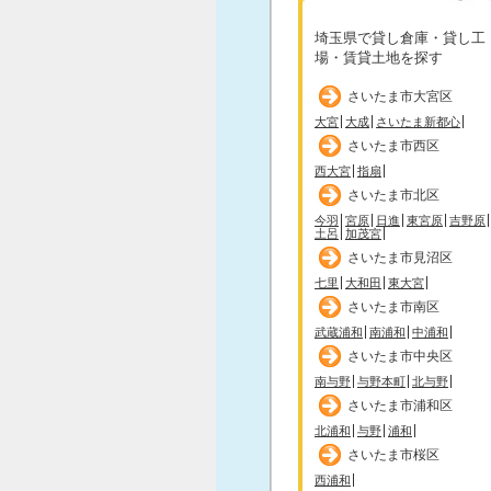
埼玉県で貸し倉庫・貸し工
場・賃貸土地を探す
さいたま市大宮区
大宮
大成
さいたま新都心
さいたま市西区
西大宮
指扇
さいたま市北区
今羽
宮原
日進
東宮原
吉野原
土呂
加茂宮
さいたま市見沼区
七里
大和田
東大宮
さいたま市南区
武蔵浦和
南浦和
中浦和
さいたま市中央区
南与野
与野本町
北与野
さいたま市浦和区
北浦和
与野
浦和
さいたま市桜区
西浦和