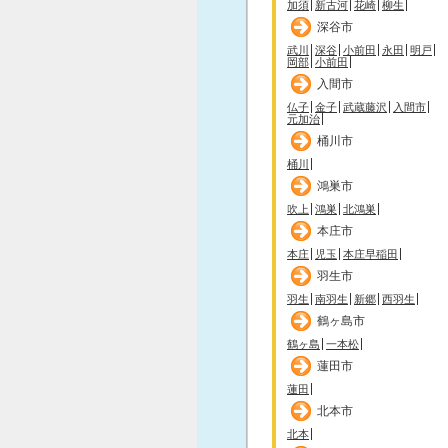
加須
新古河
花崎
柳生
深谷市
武川
深谷
小前田
永田
明戸
岡部
小前田
入間市
仏子
金子
武蔵藤沢
入間市
元加治
桶川市
桶川
鴻巣市
吹上
鴻巣
北鴻巣
本庄市
本庄
児玉
本庄早稲田
羽生市
羽生
南羽生
新郷
西羽生
鶴ヶ島市
鶴ヶ島
一本松
蓮田市
蓮田
北本市
北本