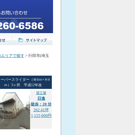
のエリアで探す
> 行田市(埼玉
オーバースライダー（Ｗ4ｍ×Ｈ4
ｍ）3ヶ所 平成12年改
貸工場
日進
徒歩：20 分
262.41坪
1,155,000円