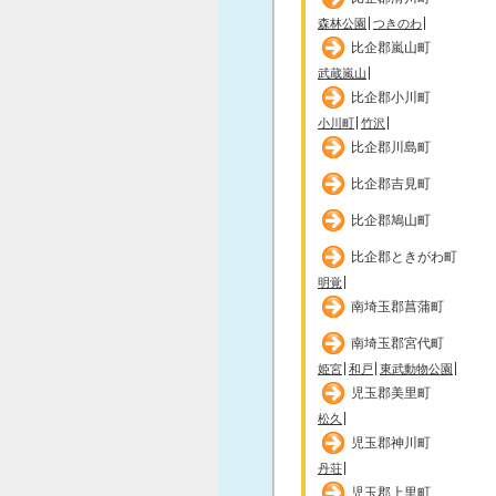
森林公園
つきのわ
比企郡嵐山町
武蔵嵐山
比企郡小川町
小川町
竹沢
比企郡川島町
比企郡吉見町
比企郡鳩山町
比企郡ときがわ町
明覚
南埼玉郡菖蒲町
南埼玉郡宮代町
姫宮
和戸
東武動物公園
児玉郡美里町
松久
児玉郡神川町
丹荘
児玉郡上里町