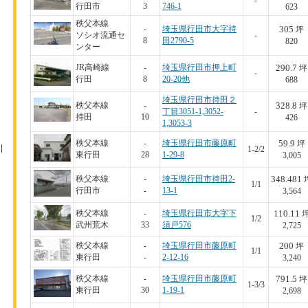
-
行田市
3
746-1
623
秩父本線
305
-
埼玉県行田市大字持
坪
ソシオ流通セ
-
8
田2790-5
820
ンター
290.7
JR高崎線
-
埼玉県行田市押上町
坪
-
行田
8
20-20他
688
埼玉県行田市持田２
328.8
秩父本線
-
坪
丁目3051-1,3052-
-
持田
10
426
1,3053-3
59.9
秩父本線
-
埼玉県行田市藤原町
坪
1-2/2
東行田
28
1-29-8
3,005
348.481
秩父本線
-
埼玉県行田市持田2-
1/1
行田市
-
13-1
3,564
110.11
秩父本線
-
埼玉県行田市大字下
1/2
武州荒木
33
須戸576
2,725
200
秩父本線
-
埼玉県行田市藤原町
坪
1/1
東行田
-
2-12-16
3,240
791.5
秩父本線
-
埼玉県行田市藤原町
坪
1-3/3
東行田
30
1-19-1
2,698