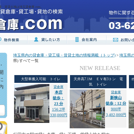
場・賃貸土地は埼玉貸倉庫.com。
埼玉県内の貸倉庫・貸工場・賃貸土地の情報満載（トップ)
>
埼玉県
県) すべて一覧
・
NEW RELEASE
開
に
大型車搬入可能 トイレ
天井高7.1Ｍ ＥＶ有3トン 電
気 トイレ
内
貸倉庫
本庄
貸倉庫
新狭山
徒歩：
徒歩：12 分
23 分
900坪
156.2坪
3,402,000円
330,000円