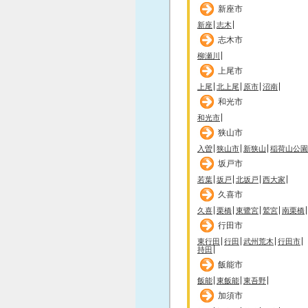
新座市
新座
志木
志木市
柳瀬川
上尾市
上尾
北上尾
原市
沼南
和光市
和光市
狭山市
入曽
狭山市
新狭山
稲荷山公園
坂戸市
若葉
坂戸
北坂戸
西大家
久喜市
久喜
栗橋
東鷺宮
鷲宮
南栗橋
行田市
東行田
行田
武州荒木
行田市
持田
飯能市
飯能
東飯能
東吾野
加須市