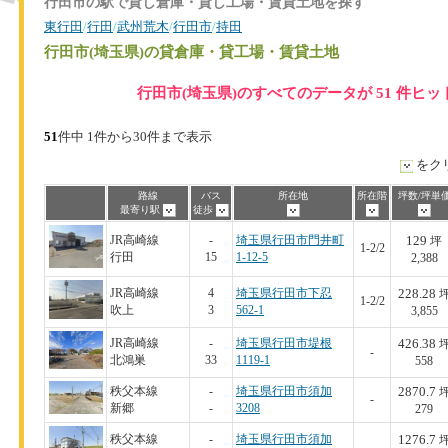
行田市の駅で貸し倉庫・貸し工場・賃貸土地を探す
東行田
/
行田
/
武州荒木
/
行田市
/
持田
行田市(埼玉県)
の貸倉庫・貸工場・賃貸土地
行田市(埼玉県)のすべてのデータが 51 件ヒ
51
件中 1件から30件まで表示
をク
路線
バス
所在地
所在階
坪数/坪単
最寄り駅
徒歩
129
JR高崎線
-
埼玉県行田市門井町
坪
1-2/2
行田
15
1-12-5
2,388
228.28
JR高崎線
4
埼玉県行田市下忍
1-2/2
吹上
3
562-1
3,855
426.38
JR高崎線
-
埼玉県行田市堤根
-
北鴻巣
33
1119-1
558
2870.7
秩父本線
-
埼玉県行田市須加
-
新郷
-
3208
279
1276.7
秩父本線
-
埼玉県行田市須加