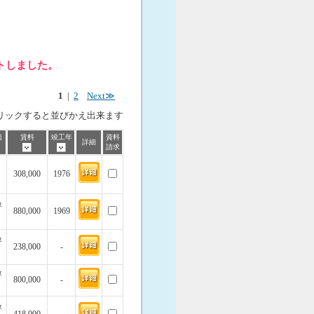
ットしました。
1
|
2
Next≫
リックすると並びかえ出来ます
価
賃料
竣工年
資料
詳細
請求
308,000
1976
坪
880,000
1969
坪
238,000
-
坪
800,000
-
坪