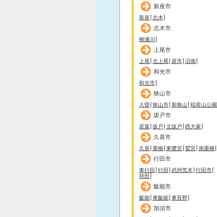
新座市
新座
志木
志木市
柳瀬川
上尾市
上尾
北上尾
原市
沼南
和光市
和光市
狭山市
入曽
狭山市
新狭山
稲荷山公園
坂戸市
若葉
坂戸
北坂戸
西大家
久喜市
久喜
栗橋
東鷺宮
鷲宮
南栗橋
行田市
東行田
行田
武州荒木
行田市
持田
飯能市
飯能
東飯能
東吾野
加須市