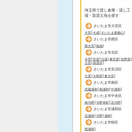
埼玉県で貸し倉庫・貸し工
場・賃貸土地を探す
さいたま市大宮区
大宮
大成
さいたま新都心
さいたま市西区
西大宮
指扇
さいたま市北区
今羽
宮原
日進
東宮原
吉野原
土呂
加茂宮
さいたま市見沼区
七里
大和田
東大宮
さいたま市南区
武蔵浦和
南浦和
中浦和
さいたま市中央区
南与野
与野本町
北与野
さいたま市浦和区
北浦和
与野
浦和
さいたま市桜区
西浦和