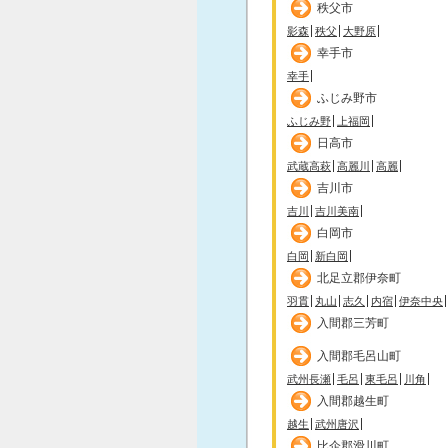
秩父市
影森
秩父
大野原
幸手市
幸手
ふじみ野市
ふじみ野
上福岡
日高市
武蔵高萩
高麗川
高麗
吉川市
吉川
吉川美南
白岡市
白岡
新白岡
北足立郡伊奈町
羽貫
丸山
志久
内宿
伊奈中央
入間郡三芳町
入間郡毛呂山町
武州長瀬
毛呂
東毛呂
川角
入間郡越生町
越生
武州唐沢
比企郡滑川町