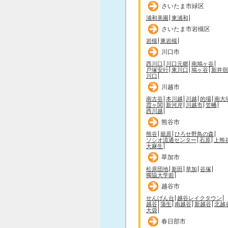
さいたま市緑区
浦和美園
東浦和
さいたま市岩槻区
岩槻
東岩槻
川口市
西川口
川口元郷
南鳩ヶ谷
戸塚安行
東川口
鳩ヶ谷
新井宿
川口
川越市
南古谷
本川越
川越
的場
南大
霞ヶ関
新河岸
川越市
笠幡
西川越
熊谷市
熊谷
籠原
ひろせ野鳥の森
ソシオ流通センター
石原
上熊
大麻生
草加市
松原団地
新田
草加
谷塚
獨協大学前
越谷市
せんげん台
越谷レイクタウン
越谷
蒲生
南越谷
新越谷
北越
大袋
春日部市