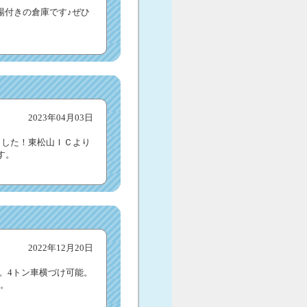
車場付きの倉庫です♪ぜひ
2023年04月03日
ました！東松山ＩＣより
す。
2022年12月20日
0円。4トン車横づけ可能。
。