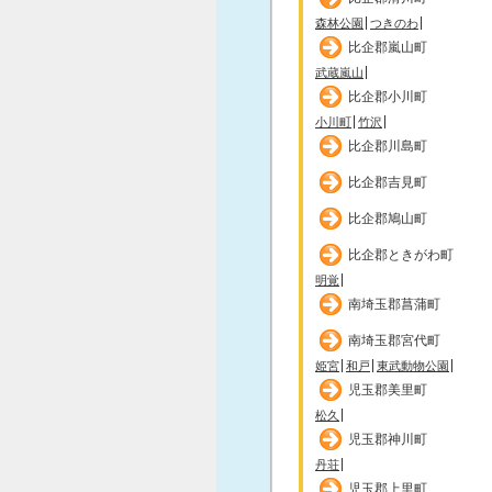
森林公園
つきのわ
比企郡嵐山町
武蔵嵐山
比企郡小川町
小川町
竹沢
比企郡川島町
比企郡吉見町
比企郡鳩山町
比企郡ときがわ町
明覚
南埼玉郡菖蒲町
南埼玉郡宮代町
姫宮
和戸
東武動物公園
児玉郡美里町
松久
児玉郡神川町
丹荘
児玉郡上里町