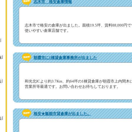
志木市 格安倉庫情報
志木市で格安の倉庫が出ました。面積19.5坪、賃料88,000
使いやすい倉庫店舗です。
塚
朝霞市に1棟貸倉庫事務所が出ました
谷
和光北ICより約3.7Km、約64坪の1棟貸倉庫が朝霞市上内間
営業所等最適です。お問い合わせお待ちしております。
格安★飯能市貸倉庫が出ました。
谷