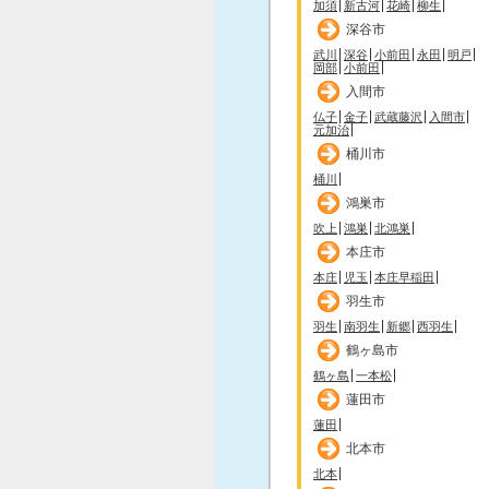
加須
新古河
花崎
柳生
深谷市
武川
深谷
小前田
永田
明戸
岡部
小前田
入間市
仏子
金子
武蔵藤沢
入間市
元加治
桶川市
桶川
鴻巣市
吹上
鴻巣
北鴻巣
本庄市
本庄
児玉
本庄早稲田
羽生市
羽生
南羽生
新郷
西羽生
鶴ヶ島市
鶴ヶ島
一本松
蓮田市
蓮田
北本市
北本