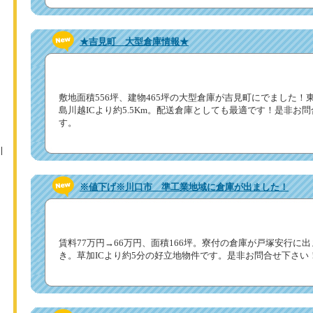
★吉見町 大型倉庫情報★
敷地面積556坪、建物465坪の大型倉庫が吉見町にでました！東
島川越ICより約5.5Km。配送倉庫としても最適です！是非お
す。
※値下げ※川口市 準工業地域に倉庫が出ました！
賃料77万円→66万円、面積166坪。寮付の倉庫が戸塚安行に
き。草加ICより約5分の好立地物件です。是非お問合せ下さい