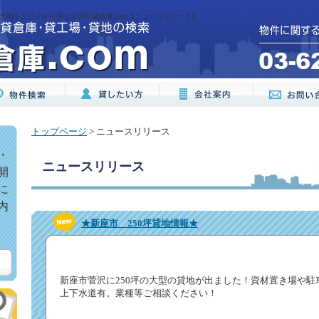
土地をエリアから探せる埼玉貸倉庫.com【ニュースリリース】
トップページ
> ニュースリリース
・
ニュースリリース
開
に
内
★新座市 250坪貸地情報★
新座市菅沢に250坪の大型の貸地が出ました！資材置き場や駐
上下水道有。業種等ご相談ください！