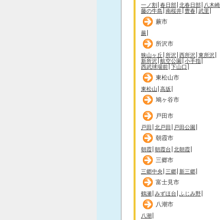
一ノ割
春日部
北春日部
八木崎
藤の牛島
南桜井
豊春
武里
蕨市
蕨
所沢市
狭山ヶ丘
所沢
西所沢
東所沢
新所沢
航空公園
小手指
西武球場前
下山口
東松山市
東松山
高坂
鳩ヶ谷市
戸田市
戸田
北戸田
戸田公園
朝霞市
朝霞
朝霞台
北朝霞
三郷市
三郷中央
三郷
新三郷
富士見市
鶴瀬
みずほ台
ふじみ野
八潮市
八潮