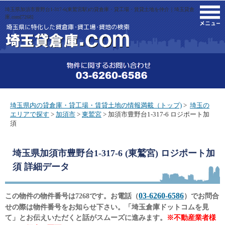
埼玉県加須市豊野台1-317-6(東鷲宮駅)の貸倉庫・貸工場・賃貸土地を仲介｜埼玉貸倉
M
庫.com[7268]
埼玉県内の貸倉庫・貸工場・賃貸土地の情報満載（トップ)
>
埼玉の
エリアで探す
>
加須市
>
東鷲宮
> 加須市豊野台1-317-6 ロジポート加
須
埼玉県加須市豊野台1-317-6 (東鷲宮) ロジポート加
須
詳細データ
03-6260-6586
この物件の物件番号は7268です。お電話（
）でお問合
せの際は物件番号をお知らせ下さい。「埼玉倉庫ドットコムを見
て」とお伝えいただくと話がスムーズに進みます。
※不動産業者様