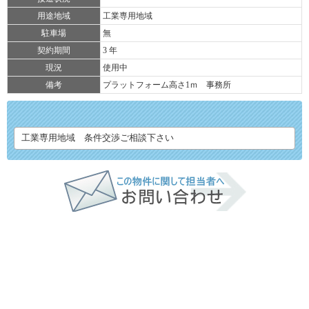
用途地域
工業専用地域
駐車場
無
契約期間
3 年
現況
使用中
備考
プラットフォーム高さ1ｍ 事務所
工業専用地域 条件交渉ご相談下さい