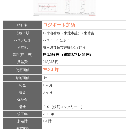
ロジポート加須
物件名
沿線／駅
JR宇都宮線（東北本線） / 東鷲宮
バス／徒歩
バス：- ／ 徒歩：-
所在地
埼玉県加須市豊野台1-317-6
賃料(坪・円)
坪 3,630 円 （総額 2,731,466 円）
共益費
248,315 円
752.4 坪
使用面積
敷地面積
坪
礼金
1 ヶ月
敷金
3 ヶ月
保証金
構造
ＲＣ（鉄筋コンクリート）
竣工年
2021 年
所在階
1/4 階
接道状況