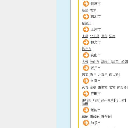
新座市
新座
志木
志木市
柳瀬川
上尾市
上尾
北上尾
原市
沼南
和光市
和光市
狭山市
入曽
狭山市
新狭山
稲荷山公園
坂戸市
若葉
坂戸
北坂戸
西大家
久喜市
久喜
栗橋
東鷺宮
鷲宮
南栗橋
行田市
東行田
行田
武州荒木
行田市
持田
飯能市
飯能
東飯能
東吾野
加須市