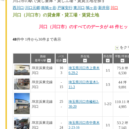
川口市の駅で貸し倉庫・貸し工場・賃貸土地を探す
西川口
/
川口元郷
/
南鳩ヶ谷
/
戸塚安行
/
東川口
/
鳩ヶ谷
/
新井宿
/
川口
川口（川口市）
の貸倉庫・貸工場・賃貸土地
川口（川口市）のすべてのデータが 48 件ヒ
48
件中 1件から30件まで表示
をク
路線
バス
所在地
所在階
坪数/坪単
最寄り駅
徒歩
75.8
JR京浜東北線
16
埼玉県川口市上青木
坪
1/1
川口
3
6-29-2
6,530
44
JR京浜東北線
-
埼玉県川口市並木1-
坪
1/3
川口
15
11-3
9,091
110.11
JR京浜東北線
25
埼玉県川口市榛松2-
1-2/2
川口
-
30-20
4,995
53.2
JR京浜東北線
-
埼玉県川口市中青木
坪
1/1
川口
24
2-23-16
7,143