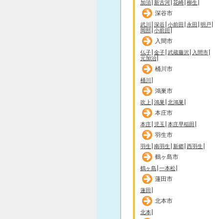
加須
新古河
花崎
柳生
深谷市
武川
深谷
小前田
永田
明戸
岡部
小前田
入間市
仏子
金子
武蔵藤沢
入間市
元加治
桶川市
桶川
鴻巣市
吹上
鴻巣
北鴻巣
本庄市
本庄
児玉
本庄早稲田
羽生市
羽生
南羽生
新郷
西羽生
鶴ヶ島市
鶴ヶ島
一本松
蓮田市
蓮田
北本市
北本