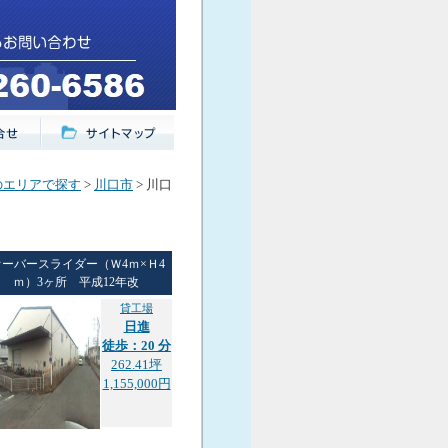
のエリアで探す
>
川口市
> 川口
オーバースライダー（Ｗ4ｍ×Ｈ4
ｍ）3ヶ所 平成12年改
貸工場
日進
徒歩：20 分
262.41坪
1,155,000円