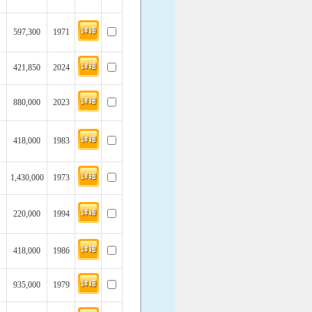
597,300
1971
421,850
2024
880,000
2023
418,000
1983
1,430,000
1973
220,000
1994
418,000
1986
935,000
1979