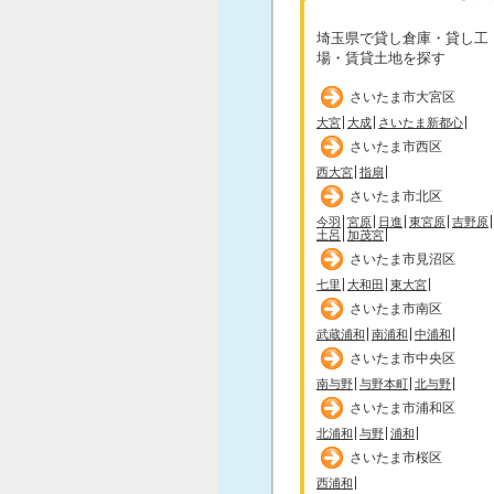
埼玉県で貸し倉庫・貸し工
場・賃貸土地を探す
さいたま市大宮区
大宮
大成
さいたま新都心
さいたま市西区
西大宮
指扇
さいたま市北区
今羽
宮原
日進
東宮原
吉野原
土呂
加茂宮
さいたま市見沼区
七里
大和田
東大宮
さいたま市南区
武蔵浦和
南浦和
中浦和
さいたま市中央区
南与野
与野本町
北与野
さいたま市浦和区
北浦和
与野
浦和
さいたま市桜区
西浦和