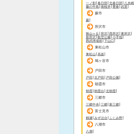
一ノ割
春日部
北春日部
八木崎
藤の牛島
南桜井
豊春
武里
蕨市
蕨
所沢市
狭山ヶ丘
所沢
西所沢
東所沢
新所沢
航空公園
小手指
西武球場前
下山口
東松山市
東松山
高坂
鳩ヶ谷市
戸田市
戸田
北戸田
戸田公園
朝霞市
朝霞
朝霞台
北朝霞
三郷市
三郷中央
三郷
新三郷
富士見市
鶴瀬
みずほ台
ふじみ野
八潮市
八潮