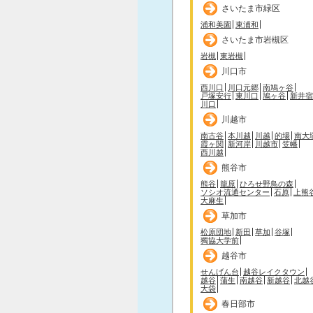
さいたま市緑区
浦和美園
東浦和
さいたま市岩槻区
岩槻
東岩槻
川口市
西川口
川口元郷
南鳩ヶ谷
戸塚安行
東川口
鳩ヶ谷
新井宿
川口
川越市
南古谷
本川越
川越
的場
南大
霞ヶ関
新河岸
川越市
笠幡
西川越
熊谷市
熊谷
籠原
ひろせ野鳥の森
ソシオ流通センター
石原
上熊
大麻生
草加市
松原団地
新田
草加
谷塚
獨協大学前
越谷市
せんげん台
越谷レイクタウン
越谷
蒲生
南越谷
新越谷
北越
大袋
春日部市