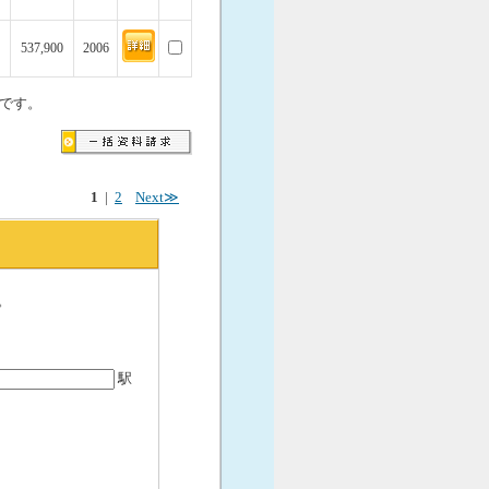
537,900
2006
です。
1
|
2
Next≫
。
駅