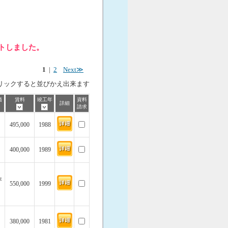
ットしました。
1
|
2
Next≫
リックすると並びかえ出来ます
価
賃料
竣工年
資料
詳細
請求
495,000
1988
400,000
1989
坪
550,000
1999
380,000
1981