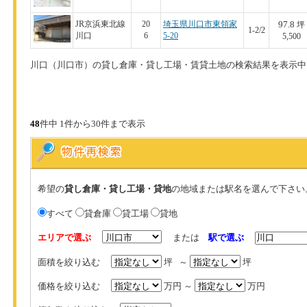
97.8
JR京浜東北線
20
埼玉県川口市東領家
坪
1-2/2
川口
6
5-20
5,500
川口（川口市）の貸し倉庫・貸し工場・賃貸土地の検索結果を表示中
48
件中 1件から30件まで表示
希望の
貸し倉庫・貸し工場・貸地
の地域または駅名を選んで下さい
すべて
貸倉庫
貸工場
貸地
エリアで選ぶ
または
駅で選ぶ
面積を絞り込む
坪 ～
坪
価格を絞り込む
万円 ～
万円