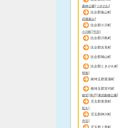
森林公園
つきのわ
比企郡嵐山町
武蔵嵐山
比企郡小川町
小川町
竹沢
比企郡川島町
比企郡吉見町
比企郡鳩山町
比企郡ときがわ町
明覚
南埼玉郡菖蒲町
南埼玉郡宮代町
姫宮
和戸
東武動物公園
児玉郡美里町
松久
児玉郡神川町
丹荘
児玉郡上里町