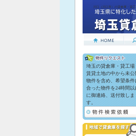
川口（川口市）の貸倉庫・貸工場
埼玉の貸倉庫・貸工場
賃貸土地の中から未公
物件を含め、希望条件
合った物件を24時間以
に御連絡、送付致しま
す。