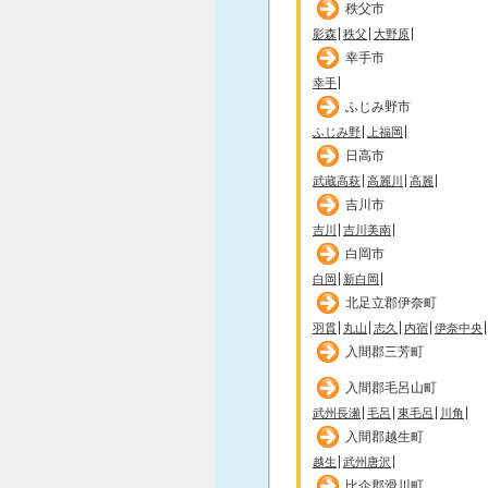
秩父市
影森
秩父
大野原
幸手市
幸手
ふじみ野市
ふじみ野
上福岡
日高市
武蔵高萩
高麗川
高麗
吉川市
吉川
吉川美南
白岡市
白岡
新白岡
北足立郡伊奈町
羽貫
丸山
志久
内宿
伊奈中央
入間郡三芳町
入間郡毛呂山町
武州長瀬
毛呂
東毛呂
川角
入間郡越生町
越生
武州唐沢
比企郡滑川町