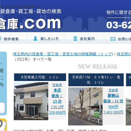
・賃貸土地は埼玉貸倉庫.com。
埼玉県内の貸倉庫・貸工場・賃貸土地の情報満載（トップ)
>
埼玉県
（川口市） すべて一覧
・
NEW RELEASE
開
に
大型車搬入可能 トイレ
天井高7.1Ｍ ＥＶ有3トン 電
気 トイレ
内
貸倉庫
本庄
貸倉庫
新狭山
徒歩：
徒歩：12 分
23 分
900坪
156.2坪
3,402,000円
330,000円