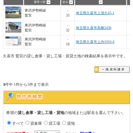
最寄り駅
徒歩
東武伊勢崎線
-
埼玉県久喜市上清久65-1
鷲宮
33
8
東武伊勢崎線
-
埼玉県久喜市高柳2436
鷲宮
32
東武伊勢崎線
-
埼玉県久喜市上内1910-4
鷲宮
18
久喜市 鷲宮の貸し倉庫・貸し工場・賃貸土地の検索結果を表示中です。
3
件中 1件から3件まで表示
希望の
貸し倉庫・貸し工場・貸地
の地域または駅名を選んで下さい。
すべて
貸倉庫
貸工場
貸地