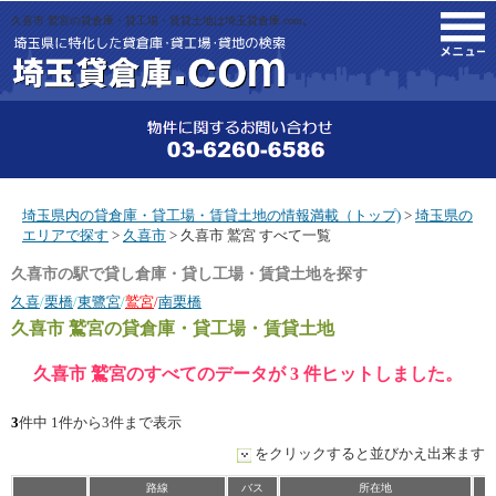
久喜市 鷲宮の貸倉庫・貸工場・賃貸土地は埼玉貸倉庫.com。
M
埼玉県内の貸倉庫・貸工場・賃貸土地の情報満載（トップ)
>
埼玉県の
エリアで探す
>
久喜市
> 久喜市 鷲宮 すべて一覧
久喜市の駅で貸し倉庫・貸し工場・賃貸土地を探す
久喜
/
栗橋
/
東鷺宮
/
鷲宮
/
南栗橋
久喜市 鷲宮
の貸倉庫・貸工場・賃貸土地
久喜市 鷲宮のすべてのデータが 3 件ヒットしました。
3
件中 1件から3件まで表示
をクリックすると並びかえ出来ます
路線
バス
所在地