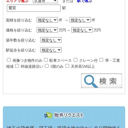
エリアで選ぶ
または
駅で選ぶ
駅
面積を絞り込む
坪 ～
坪
価格を絞り込む
万円 ～
万円
築年数を絞り込む
駅徒歩を絞り込む
画像つき物件のみ
駐車スペース
クレーン付
準・工業
地域
幹線道路沿い
1階のみ
天井高5M以上