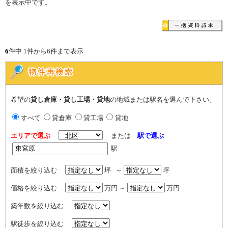
を表示中です。
6
件中 1件から6件まで表示
希望の
貸し倉庫・貸し工場・貸地
の地域または駅名を選んで下さい。
すべて
貸倉庫
貸工場
貸地
エリアで選ぶ
または
駅で選ぶ
駅
面積を絞り込む
坪 ～
坪
価格を絞り込む
万円 ～
万円
築年数を絞り込む
駅徒歩を絞り込む