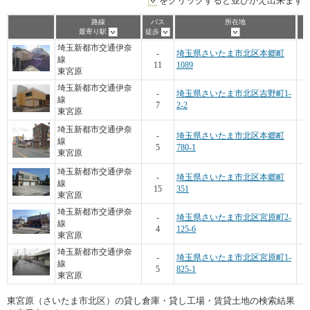
をクリックすると並びかえ出来ます
路線
バス
所在地
最寄り駅
徒歩
埼玉新都市交通伊奈
-
埼玉県さいたま市北区本郷町
線
11
1089
東宮原
埼玉新都市交通伊奈
-
埼玉県さいたま市北区吉野町1-
線
7
2-2
東宮原
埼玉新都市交通伊奈
-
埼玉県さいたま市北区本郷町
線
5
780-1
東宮原
埼玉新都市交通伊奈
-
埼玉県さいたま市北区本郷町
線
15
351
東宮原
埼玉新都市交通伊奈
-
埼玉県さいたま市北区宮原町2-
線
4
125-6
東宮原
埼玉新都市交通伊奈
-
埼玉県さいたま市北区宮原町1-
線
5
825-1
東宮原
東宮原（さいたま市北区）の貸し倉庫・貸し工場・賃貸土地の検索結果