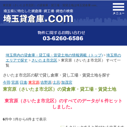
東宮原（さいたま市北区）の貸倉庫・貸工場・賃貸土地は埼玉貸倉庫.com。
M
埼玉県内の貸倉庫・貸工場・賃貸土地の情報満載（トップ)
>
埼玉県の
エリアで探す
>
さいたま市北区
> 東宮原（さいたま市北区） すべて一
覧
さいたま市北区の駅で貸し倉庫・貸し工場・賃貸土地を探す
今羽
/
宮原
/
日進
/
東宮原
/
吉野原
/
土呂
/
加茂宮
東宮原（さいたま市北区）
の貸倉庫・貸工場・賃貸土地
東宮原（さいたま市北区）のすべてのデータが 6 件ヒット
しました。
6
件中 1件から6件まで表示