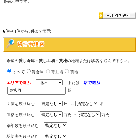
を表示中です。
6
件中 1件から6件まで表示
希望の
貸し倉庫・貸し工場・貸地
の地域または駅名を選んで下さい。
すべて
貸倉庫
貸工場
貸地
エリアで選ぶ
または
駅で選ぶ
駅
面積を絞り込む
坪 ～
坪
価格を絞り込む
万円 ～
万円
築年数を絞り込む
駅徒歩を絞り込む