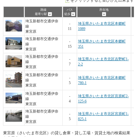
をクリックすると並びかえ出来ます
路線
バス
所在地
最寄り駅
徒歩
埼玉新都市交通伊奈
-
埼玉県さいたま市北区本郷町
線
11
1089
東宮原
埼玉新都市交通伊奈
-
埼玉県さいたま市北区本郷町
線
15
351
東宮原
埼玉新都市交通伊奈
-
埼玉県さいたま市北区吉野町1-
線
7
2-2
東宮原
埼玉新都市交通伊奈
-
埼玉県さいたま市北区本郷町
線
5
780-1
東宮原
埼玉新都市交通伊奈
-
埼玉県さいたま市北区宮原町2-
線
4
125-6
東宮原
埼玉新都市交通伊奈
-
埼玉県さいたま市北区宮原町1-
線
5
825-1
東宮原
東宮原（さいたま市北区）の貸し倉庫・貸し工場・賃貸土地の検索結果