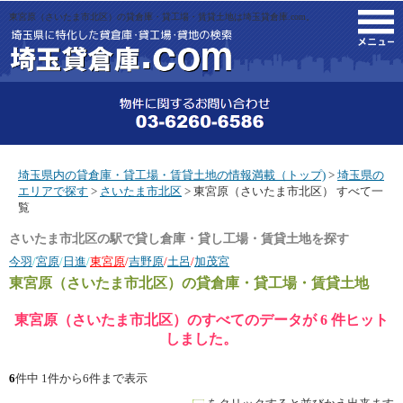
東宮原（さいたま市北区）の貸倉庫・貸工場・賃貸土地は埼玉貸倉庫.com。
M
埼玉県内の貸倉庫・貸工場・賃貸土地の情報満載（トップ)
>
埼玉県の
エリアで探す
>
さいたま市北区
> 東宮原（さいたま市北区） すべて一
覧
さいたま市北区の駅で貸し倉庫・貸し工場・賃貸土地を探す
今羽
/
宮原
/
日進
/
東宮原
/
吉野原
/
土呂
/
加茂宮
東宮原（さいたま市北区）
の貸倉庫・貸工場・賃貸土地
東宮原（さいたま市北区）のすべてのデータが 6 件ヒット
しました。
6
件中 1件から6件まで表示