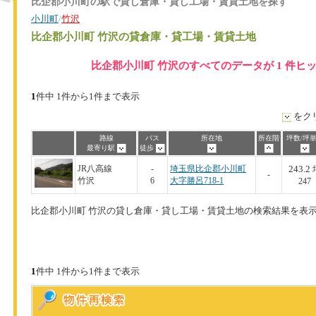
比企郡小川町の駅で貸し倉庫・貸し工場・賃貸土地を探す
小川町
/
竹沢
比企郡小川町 竹沢
の貸倉庫・貸工場・賃貸土地
比企郡小川町 竹沢のすべてのデータが 1 件ヒ
1
件中 1件から1件まで表示
をク
路線
バス
所在地
所在階
坪数/坪
最寄り駅
徒歩
243.2
JR八高線
-
埼玉県比企郡小川町
-
竹沢
6
大字勝呂718-1
247
比企郡小川町 竹沢の貸し倉庫・貸し工場・賃貸土地の検索結果を表
1
件中 1件から1件まで表示