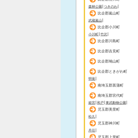
森林公園
つきのわ
比企郡嵐山町
武蔵嵐山
比企郡小川町
小川町
竹沢
比企郡川島町
比企郡吉見町
比企郡鳩山町
比企郡ときがわ町
明覚
南埼玉郡菖蒲町
南埼玉郡宮代町
姫宮
和戸
東武動物公園
児玉郡美里町
松久
児玉郡神川町
丹荘
児玉郡上里町