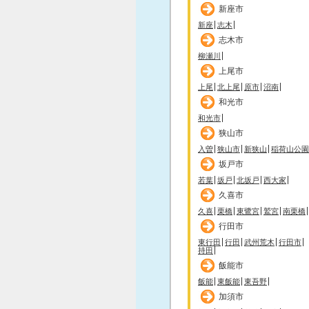
新座市
新座
志木
志木市
柳瀬川
上尾市
上尾
北上尾
原市
沼南
和光市
和光市
狭山市
入曽
狭山市
新狭山
稲荷山公園
坂戸市
若葉
坂戸
北坂戸
西大家
久喜市
久喜
栗橋
東鷺宮
鷲宮
南栗橋
行田市
東行田
行田
武州荒木
行田市
持田
飯能市
飯能
東飯能
東吾野
加須市