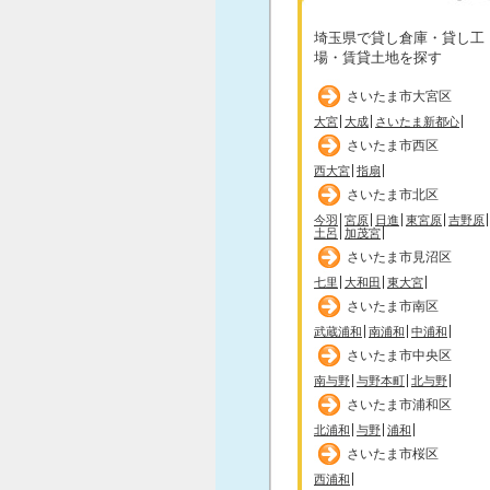
埼玉県で貸し倉庫・貸し工
場・賃貸土地を探す
さいたま市大宮区
大宮
大成
さいたま新都心
さいたま市西区
西大宮
指扇
さいたま市北区
今羽
宮原
日進
東宮原
吉野原
土呂
加茂宮
さいたま市見沼区
七里
大和田
東大宮
さいたま市南区
武蔵浦和
南浦和
中浦和
さいたま市中央区
南与野
与野本町
北与野
さいたま市浦和区
北浦和
与野
浦和
さいたま市桜区
西浦和