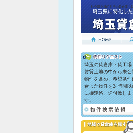
比企郡小川町 竹沢の貸倉庫・貸
埼玉の貸倉庫・貸工場
賃貸土地の中から未公
物件を含め、希望条件
合った物件を24時間以
に御連絡、送付致しま
す。