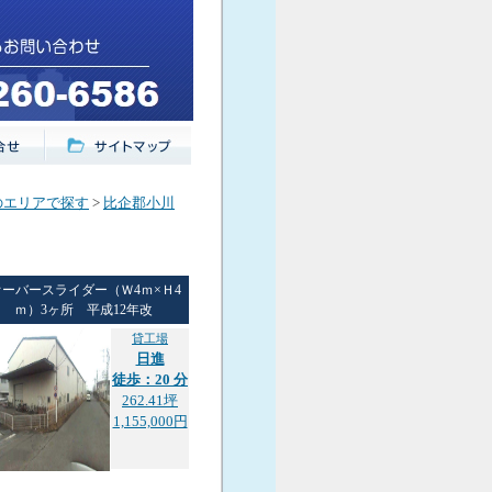
のエリアで探す
>
比企郡小川
オーバースライダー（Ｗ4ｍ×Ｈ4
ｍ）3ヶ所 平成12年改
貸工場
日進
徒歩：20 分
262.41坪
1,155,000円