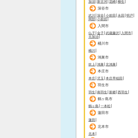
加須
新古河
花崎
柳生
深谷市
武川
深谷
小前田
永田
明戸
岡部
小前田
入間市
仏子
金子
武蔵藤沢
入間市
元加治
桶川市
桶川
鴻巣市
吹上
鴻巣
北鴻巣
本庄市
本庄
児玉
本庄早稲田
羽生市
羽生
南羽生
新郷
西羽生
鶴ヶ島市
鶴ヶ島
一本松
蓮田市
蓮田
北本市
北本