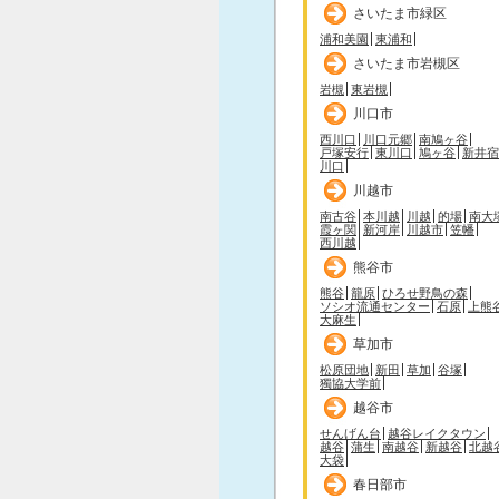
さいたま市緑区
浦和美園
東浦和
さいたま市岩槻区
岩槻
東岩槻
川口市
西川口
川口元郷
南鳩ヶ谷
戸塚安行
東川口
鳩ヶ谷
新井宿
川口
川越市
南古谷
本川越
川越
的場
南大
霞ヶ関
新河岸
川越市
笠幡
西川越
熊谷市
熊谷
籠原
ひろせ野鳥の森
ソシオ流通センター
石原
上熊
大麻生
草加市
松原団地
新田
草加
谷塚
獨協大学前
越谷市
せんげん台
越谷レイクタウン
越谷
蒲生
南越谷
新越谷
北越
大袋
春日部市