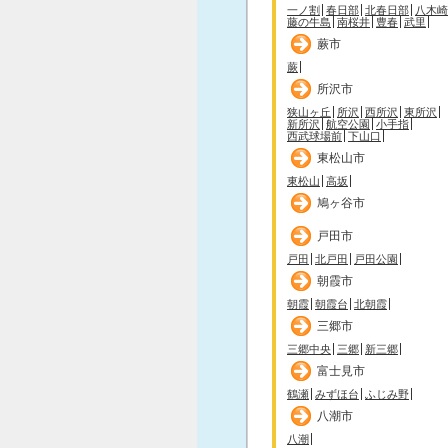
一ノ割
春日部
北春日部
八木崎
藤の牛島
南桜井
豊春
武里
蕨市
蕨
所沢市
狭山ヶ丘
所沢
西所沢
東所沢
新所沢
航空公園
小手指
西武球場前
下山口
東松山市
東松山
高坂
鳩ヶ谷市
戸田市
戸田
北戸田
戸田公園
朝霞市
朝霞
朝霞台
北朝霞
三郷市
三郷中央
三郷
新三郷
富士見市
鶴瀬
みずほ台
ふじみ野
八潮市
八潮