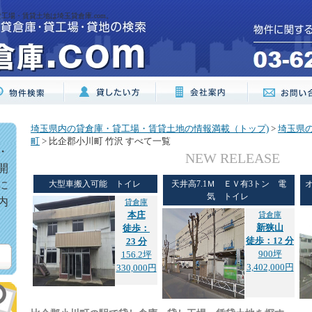
工場・賃貸土地は埼玉貸倉庫.com。
埼玉県内の貸倉庫・貸工場・賃貸土地の情報満載（トップ)
>
埼玉県
町
> 比企郡小川町 竹沢 すべて一覧
・
NEW RELEASE
開
に
大型車搬入可能 トイレ
天井高7.1Ｍ ＥＶ有3トン 電
気 トイレ
内
貸倉庫
本庄
貸倉庫
新狭山
徒歩：
徒歩：12 分
23 分
900坪
156.2坪
3,402,000円
330,000円