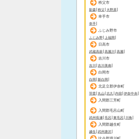
秩父市
影森
秩父
大野原
幸手市
幸手
ふじみ野市
ふじみ野
上福岡
日高市
武蔵高萩
高麗川
高麗
吉川市
吉川
吉川美南
白岡市
白岡
新白岡
北足立郡伊奈町
羽貫
丸山
志久
内宿
伊奈中央
入間郡三芳町
入間郡毛呂山町
武州長瀬
毛呂
東毛呂
川角
入間郡越生町
越生
武州唐沢
比企郡滑川町