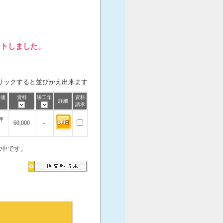
ットしました。
リックすると並びかえ出来ます
単価
賃料
竣工年
資料
詳細
請求
坪
60,000
-
示中です。