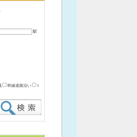
。
駅
域
幹線道路沿い
1