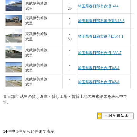
東武伊勢崎線
-
埼玉県春日部市赤沼1414
武里
29
東武伊勢崎線
-
埼玉県春日部市備後東6-13-8
武里
7
東武伊勢崎線
-
埼玉県春日部市銚子口644-1
武里
50
3
東武伊勢崎線
-
埼玉県春日部市赤沼1380-7
武里
-
1
東武伊勢崎線
-
埼玉県春日部市赤沼346-1
武里
-
1
東武伊勢崎線
-
埼玉県春日部市赤沼346-1
武里
-
春日部市 武里の貸し倉庫・貸し工場・賃貸土地の検索結果を表示中で
す。
14
件中 1件から14件まで表示