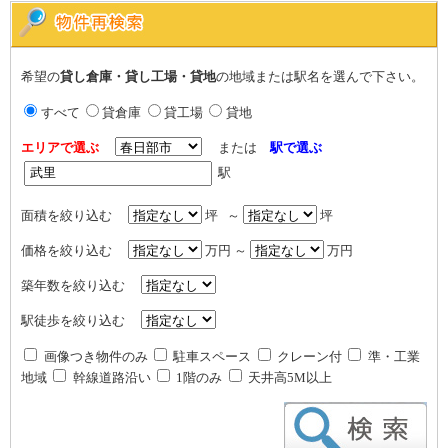
希望の
貸し倉庫・貸し工場・貸地
の地域または駅名を選んで下さい。
すべて
貸倉庫
貸工場
貸地
エリアで選ぶ
または
駅で選ぶ
駅
面積を絞り込む
坪 ～
坪
価格を絞り込む
万円 ～
万円
築年数を絞り込む
駅徒歩を絞り込む
画像つき物件のみ
駐車スペース
クレーン付
準・工業
地域
幹線道路沿い
1階のみ
天井高5M以上