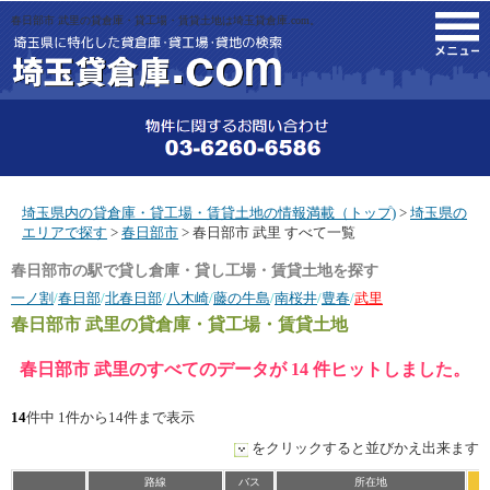
春日部市 武里の貸倉庫・貸工場・賃貸土地は埼玉貸倉庫.com。
M
埼玉県内の貸倉庫・貸工場・賃貸土地の情報満載（トップ)
>
埼玉県の
エリアで探す
>
春日部市
> 春日部市 武里 すべて一覧
春日部市の駅で貸し倉庫・貸し工場・賃貸土地を探す
一ノ割
/
春日部
/
北春日部
/
八木崎
/
藤の牛島
/
南桜井
/
豊春
/
武里
春日部市 武里
の貸倉庫・貸工場・賃貸土地
春日部市 武里のすべてのデータが 14 件ヒットしました。
14
件中 1件から14件まで表示
をクリックすると並びかえ出来ます
路線
バス
所在地