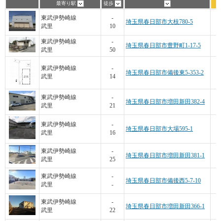
最寄り駅
徒歩
東武伊勢崎線
-
埼玉県春日部市大枝780-5
武里
10
東武伊勢崎線
-
埼玉県春日部市豊野町1-17-5
武里
50
東武伊勢崎線
-
埼玉県春日部市備後東5-353-2
武里
14
東武伊勢崎線
-
埼玉県春日部市増田新田382-4
武里
21
1
東武伊勢崎線
-
埼玉県春日部市大場595-1
武里
16
東武伊勢崎線
-
埼玉県春日部市増田新田381-1
武里
25
1
東武伊勢崎線
-
埼玉県春日部市備後西5-7-10
武里
-
東武伊勢崎線
-
埼玉県春日部市増田新田366-1
武里
22