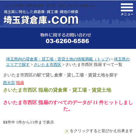
さいたま市西区 指扇の貸倉庫・貸工場・賃貸土地は埼玉貸倉庫.com。
M
埼玉県内の貸倉庫・貸工場・賃貸土地の情報満載（トップ)
>
埼玉県の
エリアで探す
>
さいたま市西区
> さいたま市西区 指扇 すべて一覧
さいたま市西区の駅で貸し倉庫・貸し工場・賃貸土地を探す
西大宮
/
指扇
さいたま市西区 指扇
の貸倉庫・貸工場・賃貸土地
さいたま市西区 指扇のすべてのデータが 11 件ヒットしまし
た。
11
件中 1件から11件まで表示
をクリックすると並びかえ出来ます