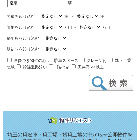
駅
面積を絞り込む
坪 ～
坪
価格を絞り込む
万円 ～
万円
築年数を絞り込む
駅徒歩を絞り込む
画像つき物件のみ
駐車スペース
クレーン付
準・工業
地域
幹線道路沿い
1階のみ
天井高5M以上
埼玉の貸倉庫・貸工場・賃貸土地の中から未公開物件を