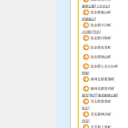
森林公園
つきのわ
比企郡嵐山町
武蔵嵐山
比企郡小川町
小川町
竹沢
比企郡川島町
比企郡吉見町
比企郡鳩山町
比企郡ときがわ町
明覚
南埼玉郡菖蒲町
南埼玉郡宮代町
姫宮
和戸
東武動物公園
児玉郡美里町
松久
児玉郡神川町
丹荘
児玉郡上里町