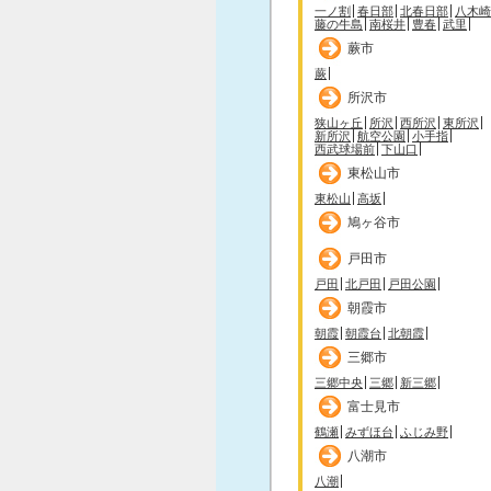
一ノ割
春日部
北春日部
八木崎
藤の牛島
南桜井
豊春
武里
蕨市
蕨
所沢市
狭山ヶ丘
所沢
西所沢
東所沢
新所沢
航空公園
小手指
西武球場前
下山口
東松山市
東松山
高坂
鳩ヶ谷市
戸田市
戸田
北戸田
戸田公園
朝霞市
朝霞
朝霞台
北朝霞
三郷市
三郷中央
三郷
新三郷
富士見市
鶴瀬
みずほ台
ふじみ野
八潮市
八潮