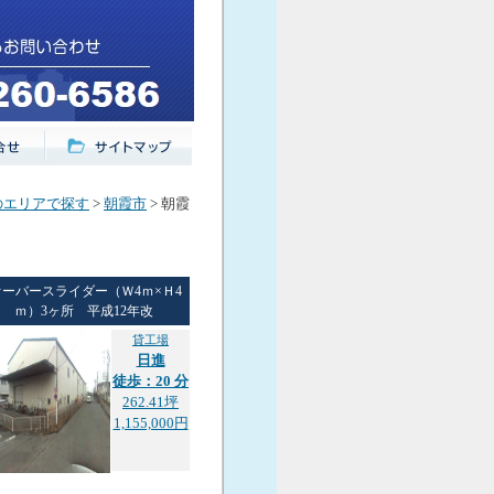
のエリアで探す
>
朝霞市
> 朝霞
オーバースライダー（Ｗ4ｍ×Ｈ4
ｍ）3ヶ所 平成12年改
貸工場
日進
徒歩：20 分
262.41坪
1,155,000円