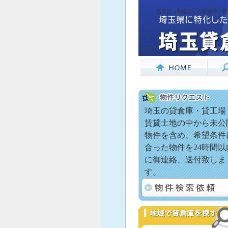
朝霞台（朝霞市）の貸倉庫・貸工
埼玉の貸倉庫・貸工場
賃貸土地の中から未公
物件を含め、希望条件
合った物件を24時間以
に御連絡、送付致しま
す。