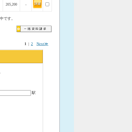
205,200
-
中です。
1
|
2
Next≫
。
駅