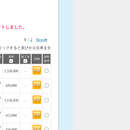
ットしました。
1
|
2
Next≫
リックすると並びかえ出来ます
価
賃料
竣工年
資料
詳細
請求
1,530,000
-
坪
420,000
-
坪
1,110,450
-
坪
413,000
-
坪
350,000
-