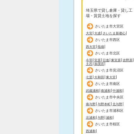
埼玉県で貸し倉庫・貸し工
場・賃貸土地を探す
さいたま市大宮区
大宮
大成
さいたま新都心
さいたま市西区
西大宮
指扇
さいたま市北区
今羽
宮原
日進
東宮原
吉野原
土呂
加茂宮
さいたま市見沼区
七里
大和田
東大宮
さいたま市南区
武蔵浦和
南浦和
中浦和
さいたま市中央区
南与野
与野本町
北与野
さいたま市浦和区
北浦和
与野
浦和
さいたま市桜区
西浦和