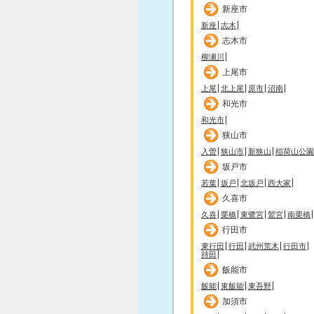
新座市
新座
志木
志木市
柳瀬川
上尾市
上尾
北上尾
原市
沼南
和光市
和光市
狭山市
入曽
狭山市
新狭山
稲荷山公園
坂戸市
若葉
坂戸
北坂戸
西大家
久喜市
久喜
栗橋
東鷺宮
鷲宮
南栗橋
行田市
東行田
行田
武州荒木
行田市
持田
飯能市
飯能
東飯能
東吾野
加須市