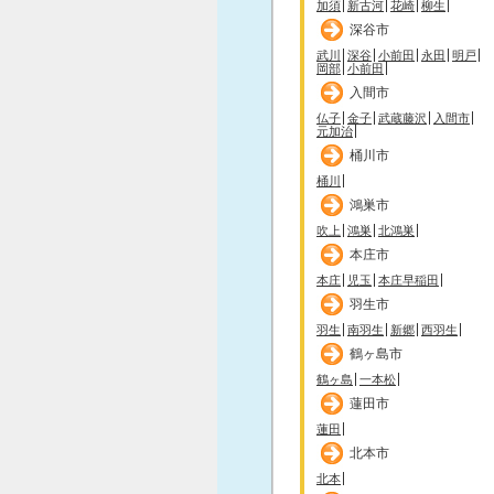
加須
新古河
花崎
柳生
深谷市
武川
深谷
小前田
永田
明戸
岡部
小前田
入間市
仏子
金子
武蔵藤沢
入間市
元加治
桶川市
桶川
鴻巣市
吹上
鴻巣
北鴻巣
本庄市
本庄
児玉
本庄早稲田
羽生市
羽生
南羽生
新郷
西羽生
鶴ヶ島市
鶴ヶ島
一本松
蓮田市
蓮田
北本市
北本