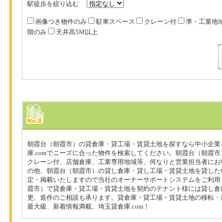
駅徒歩を絞り込む
画像つき物件のみ
駐車スペース
クレーン付
準・工業地
階のみ
天井高5M以上
朝霞台（朝霞市）の貸倉庫・貸工場・賃貸土地を探すなら中小企業
庫.comでニーズに合った物件を検索してください。朝霞台（朝霞
クレーン付、店舗倉庫、工業専用地域等、何なりと営業担当者にお
の他、朝霞台（朝霞市）の貸し倉庫・貸し工場・賃貸土地を貸した
定・掲載いたしますので当社のオーナーサポートシステムをご利用
霞市）で貸倉庫・貸工場・賃貸土地を契約のテナント様には貸し倉
更、造作のご相談も承ります。貸倉庫・貸工場・賃貸土地の移転・
最大級、新着情報満載、埼玉貸倉庫.com！