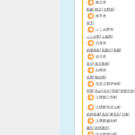
秩父市
影森
秩父
大野原
幸手市
幸手
ふじみ野市
ふじみ野
上福岡
日高市
武蔵高萩
高麗川
高麗
吉川市
吉川
吉川美南
白岡市
白岡
新白岡
北足立郡伊奈町
羽貫
丸山
志久
内宿
伊奈中央
入間郡三芳町
入間郡毛呂山町
武州長瀬
毛呂
東毛呂
川角
入間郡越生町
越生
武州唐沢
比企郡滑川町