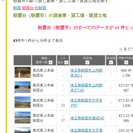
朝霞市の駅で貸し倉庫・貸し工場・賃貸土地を探す
朝霞
/
朝霞台
/
北朝霞
朝霞台（朝霞市）
の貸倉庫・貸工場・賃貸土地
朝霞台（朝霞市）のすべてのデータが 43 件ヒ
43
件中 1件から30件まで表示
をク
路線
バス
所在地
所在階
坪数/坪単
最寄り駅
徒歩
900
東武東上本線
-
埼玉県朝霞市上内間
坪
-
朝霞台
-
木383-1
1,700
425.67
東武東上本線
-
埼玉県朝霞市上内間
-
朝霞台
-
木377-85
987
672.95
東武東上本線
-
埼玉県朝霞市大字宮
-
朝霞台
23
戸97
1,650
413.22
東武東上本線
-
埼玉県朝霞市溝沼545
-
朝霞台
17
999
245.32
東武東上本線
-
埼玉県朝霞市大字溝
-