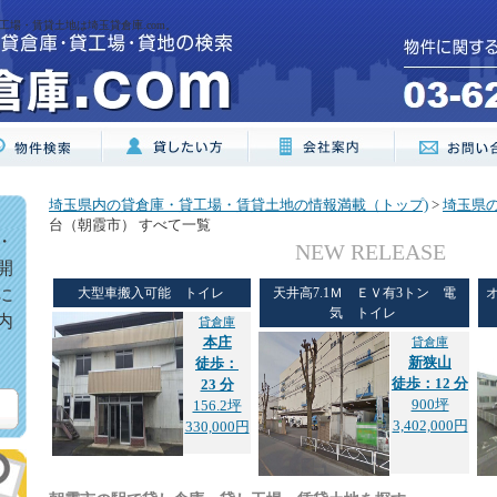
場・賃貸土地は埼玉貸倉庫.com。
埼玉県内の貸倉庫・貸工場・賃貸土地の情報満載（トップ)
>
埼玉県
台（朝霞市） すべて一覧
・
NEW RELEASE
開
に
大型車搬入可能 トイレ
天井高7.1Ｍ ＥＶ有3トン 電
気 トイレ
内
貸倉庫
本庄
貸倉庫
新狭山
徒歩：
徒歩：12 分
23 分
900坪
156.2坪
3,402,000円
330,000円