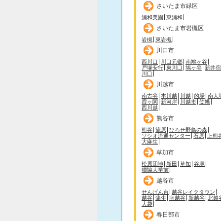
さいたま市緑区
浦和美園
東浦和
さいたま市岩槻区
岩槻
東岩槻
川口市
西川口
川口元郷
南鳩ヶ谷
戸塚安行
東川口
鳩ヶ谷
新井宿
川口
川越市
南古谷
本川越
川越
的場
南大
霞ヶ関
新河岸
川越市
笠幡
西川越
熊谷市
熊谷
籠原
ひろせ野鳥の森
ソシオ流通センター
石原
上熊
大麻生
草加市
松原団地
新田
草加
谷塚
獨協大学前
越谷市
せんげん台
越谷レイクタウン
越谷
蒲生
南越谷
新越谷
北越
大袋
春日部市