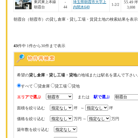
55.49
東武東上本線
-
埼玉県朝霞市大字上
坪
1-2/2
朝霞台
44
内間木649
3,698
朝霞台（朝霞市）の貸し倉庫・貸し工場・賃貸土地の検索結果を表示
43
件中 1件から30件まで表示
希望の
貸し倉庫・貸し工場・貸地
の地域または駅名を選んで下さい
すべて
貸倉庫
貸工場
貸地
エリアで選ぶ
または
駅で選ぶ
面積を絞り込む
坪 ～
坪
価格を絞り込む
万円 ～
万円
築年数を絞り込む