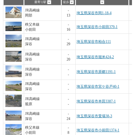
最寄り駅
徒歩
JR高崎線
-
埼玉県深谷市岡1-18-4
岡部
13
2
秩父本線
-
埼玉県深谷市小前田379-1
小前田
16
JR高崎線
-
埼玉県深谷市柏合111
深谷
29
JR高崎線
-
埼玉県深谷市堀米424-2
深谷
20
JR高崎線
-
埼玉県深谷市原郷1191-1
深谷
-
JR高崎線
-
埼玉県深谷市宮ケ谷戸40-1
深谷
-
JR高崎線
-
埼玉県深谷市本田3387-1
籠原
-
JR高崎線
-
埼玉県深谷市萱場38-3
深谷
24
秩父本線
-
埼玉県深谷市小前田1374-1
小前田
8