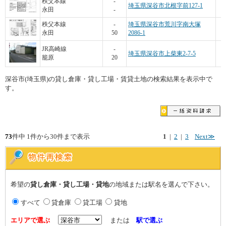
3
秩父本線
-
埼玉県深谷市北根字前127-1
永田
-
秩父本線
-
埼玉県深谷市荒川字南大塚
永田
50
2086-1
2
JR高崎線
-
埼玉県深谷市上柴東2-7-5
籠原
20
深谷市(埼玉県)の貸し倉庫・貸し工場・賃貸土地の検索結果を表示中で
す。
73
件中 1件から30件まで表示
1
|
2
|
3
Next≫
希望の
貸し倉庫・貸し工場・貸地
の地域または駅名を選んで下さい。
すべて
貸倉庫
貸工場
貸地
エリアで選ぶ
または
駅で選ぶ