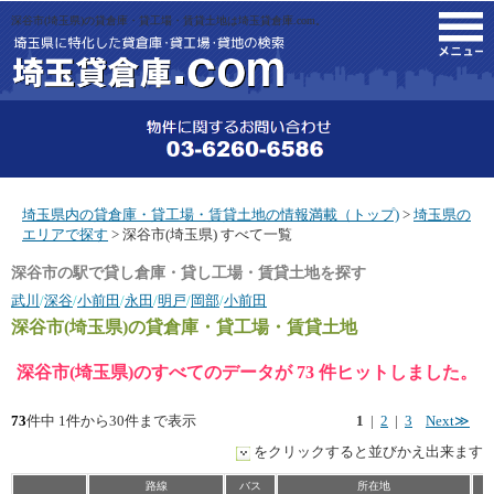
深谷市(埼玉県)の貸倉庫・貸工場・賃貸土地は埼玉貸倉庫.com。
M
埼玉県内の貸倉庫・貸工場・賃貸土地の情報満載（トップ)
>
埼玉県の
エリアで探す
> 深谷市(埼玉県) すべて一覧
深谷市の駅で貸し倉庫・貸し工場・賃貸土地を探す
武川
/
深谷
/
小前田
/
永田
/
明戸
/
岡部
/
小前田
深谷市(埼玉県)
の貸倉庫・貸工場・賃貸土地
深谷市(埼玉県)のすべてのデータが 73 件ヒットしました。
73
件中 1件から30件まで表示
1
|
2
|
3
Next≫
をクリックすると並びかえ出来ます
路線
バス
所在地