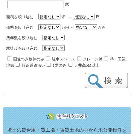
駅
面積を絞り込む
坪 ～
坪
価格を絞り込む
万円 ～
万円
築年数を絞り込む
駅徒歩を絞り込む
画像つき物件のみ
駐車スペース
クレーン付
準・工業
地域
幹線道路沿い
1階のみ
天井高5M以上
埼玉の貸倉庫・貸工場・賃貸土地の中から未公開物件を