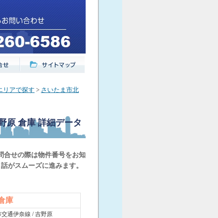
エリアで探す
>
さいたま市北
吉野原 倉庫
詳細データ
問合せの際は物件番号をお知
と話がスムーズに進みます。
 倉庫
交通伊奈線 / 吉野原