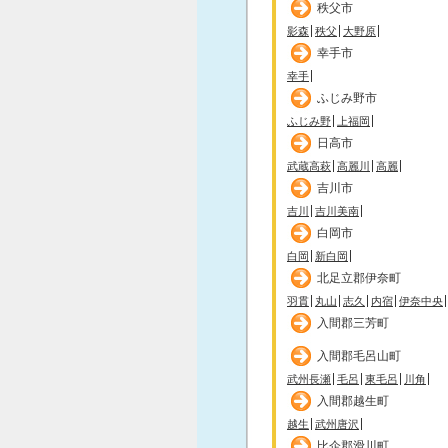
秩父市
影森
秩父
大野原
幸手市
幸手
ふじみ野市
ふじみ野
上福岡
日高市
武蔵高萩
高麗川
高麗
吉川市
吉川
吉川美南
白岡市
白岡
新白岡
北足立郡伊奈町
羽貫
丸山
志久
内宿
伊奈中央
入間郡三芳町
入間郡毛呂山町
武州長瀬
毛呂
東毛呂
川角
入間郡越生町
越生
武州唐沢
比企郡滑川町