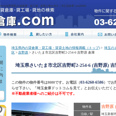
4-6(吉野原駅)の貸倉庫・貸工場・賃貸土地を仲介｜埼玉貸倉庫.com[8080]
埼玉県内の貸倉庫・貸工場・賃貸土地の情報満載（トップ)
>
埼玉の
区
>
吉野原
> さいたま市北区吉野町2-254-6 吉野原 倉庫
・
開
埼玉県さいたま市北区吉野町2-254-6 (吉野原) 
に
内
ま
03-6260-6586
この物件の物件番号は8080です。お電話（
）でお
らせ下さい。「埼玉倉庫ドットコムを見て」とお伝えいただく
※不動産業者様へのご紹介は不可です。
吉野原
物件名
沿線／駅
埼玉新都市