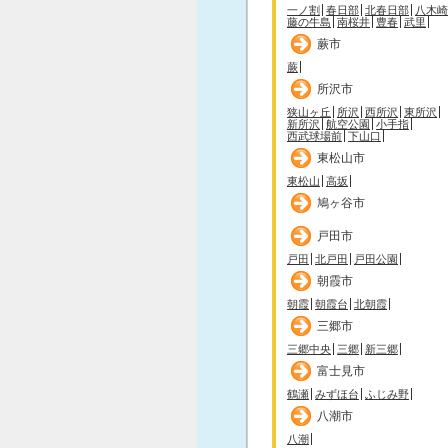
一ノ割
春日部
北春日部
八木崎
藤の牛島
南桜井
豊春
武里
蕨市
蕨
所沢市
狭山ヶ丘
所沢
西所沢
東所沢
新所沢
航空公園
小手指
西武球場前
下山口
東松山市
東松山
高坂
鳩ヶ谷市
戸田市
戸田
北戸田
戸田公園
朝霞市
朝霞
朝霞台
北朝霞
三郷市
三郷中央
三郷
新三郷
富士見市
鶴瀬
みずほ台
ふじみ野
八潮市
八潮