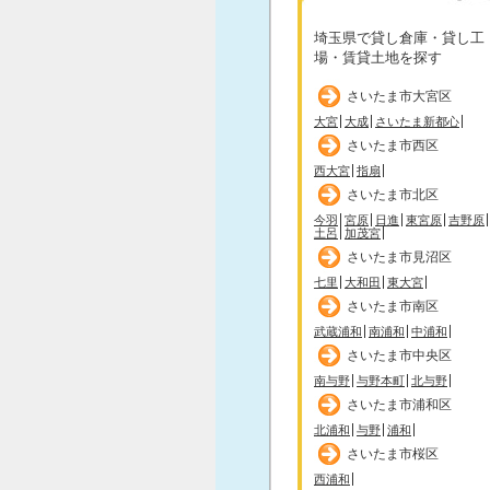
埼玉県で貸し倉庫・貸し工
場・賃貸土地を探す
さいたま市大宮区
大宮
大成
さいたま新都心
さいたま市西区
西大宮
指扇
さいたま市北区
今羽
宮原
日進
東宮原
吉野原
土呂
加茂宮
さいたま市見沼区
七里
大和田
東大宮
さいたま市南区
武蔵浦和
南浦和
中浦和
さいたま市中央区
南与野
与野本町
北与野
さいたま市浦和区
北浦和
与野
浦和
さいたま市桜区
西浦和