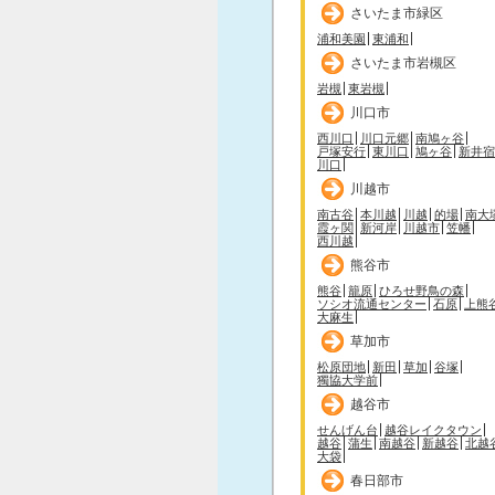
さいたま市緑区
浦和美園
東浦和
さいたま市岩槻区
岩槻
東岩槻
川口市
西川口
川口元郷
南鳩ヶ谷
戸塚安行
東川口
鳩ヶ谷
新井宿
川口
川越市
南古谷
本川越
川越
的場
南大
霞ヶ関
新河岸
川越市
笠幡
西川越
熊谷市
熊谷
籠原
ひろせ野鳥の森
ソシオ流通センター
石原
上熊
大麻生
草加市
松原団地
新田
草加
谷塚
獨協大学前
越谷市
せんげん台
越谷レイクタウン
越谷
蒲生
南越谷
新越谷
北越
大袋
春日部市