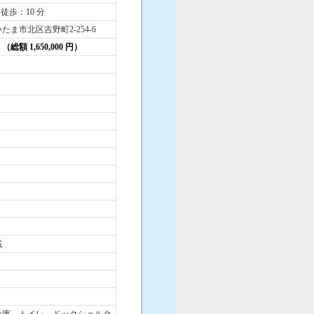
 徒歩：10 分
たま市北区吉野町2-254-6
円 （総額 1,650,000 円）
域