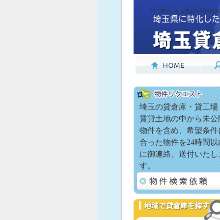
埼玉県さいたま市北区吉野町2-25
埼玉の貸倉庫・貸工場
賃貸土地の中から未公
物件を含め、希望条件
合った物件を24時間以
に御連絡、送付いたし
す。