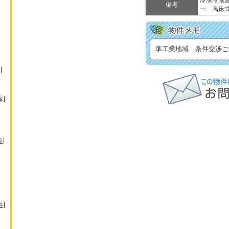
冷凍冷蔵
備考
ー 高床
準工業地域 条件交渉ご
塚
谷
谷