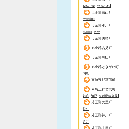
森林公園
つきのわ
比企郡嵐山町
武蔵嵐山
比企郡小川町
小川町
竹沢
比企郡川島町
比企郡吉見町
比企郡鳩山町
比企郡ときがわ町
明覚
南埼玉郡菖蒲町
南埼玉郡宮代町
姫宮
和戸
東武動物公園
児玉郡美里町
松久
児玉郡神川町
丹荘
児玉郡上里町