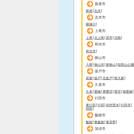
新座市
新座
志木
志木市
柳瀬川
上尾市
上尾
北上尾
原市
沼南
和光市
和光市
狭山市
入曽
狭山市
新狭山
稲荷山公園
坂戸市
若葉
坂戸
北坂戸
西大家
久喜市
久喜
栗橋
東鷺宮
鷲宮
南栗橋
行田市
東行田
行田
武州荒木
行田市
持田
飯能市
飯能
東飯能
東吾野
加須市