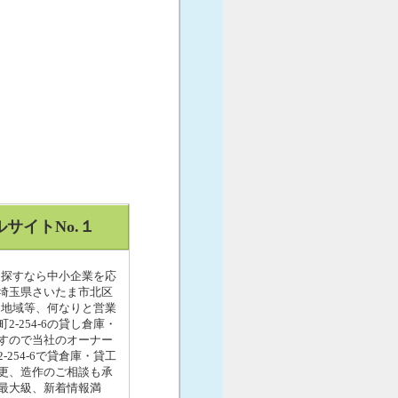
サイトNo.１
を探すなら中小企業を応
。埼玉県さいたま市北区
用地域等、何なりと営業
254-6の貸し倉庫・
すので当社のオーナー
54-6で貸倉庫・貸工
更、造作のご相談も承
最大級、新着情報満