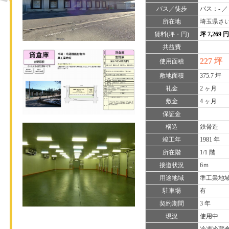
バス／徒歩
バス：- ／
所在地
埼玉県さい
賃料(坪・円)
坪 7,269 
共益費
227 坪
使用面積
敷地面積
375.7 坪
礼金
2 ヶ月
敷金
4 ヶ月
保証金
構造
鉄骨造
竣工年
1981 年
所在階
1/1 階
接道状況
6ｍ
用途地域
準工業地
駐車場
有
契約期間
3 年
現況
使用中