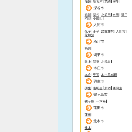
加須
新古河
花崎
柳生
深谷市
武川
深谷
小前田
永田
明戸
岡部
小前田
入間市
仏子
金子
武蔵藤沢
入間市
元加治
桶川市
桶川
鴻巣市
吹上
鴻巣
北鴻巣
本庄市
本庄
児玉
本庄早稲田
羽生市
羽生
南羽生
新郷
西羽生
鶴ヶ島市
鶴ヶ島
一本松
蓮田市
蓮田
北本市
北本