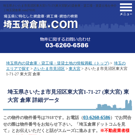
埼玉県さいたま市見沼区東大宮1-71-27(東大宮駅)の貸倉庫・貸工場・賃貸土地を仲介
M
｜埼玉貸倉庫.com[7918]
埼玉県内の貸倉庫・貸工場・賃貸土地の情報満載（トップ)
>
埼玉の
エリアで探す
>
さいたま市見沼区
>
東大宮
> さいたま市見沼区東大宮
1-71-27 東大宮 倉庫
埼玉県さいたま市見沼区東大宮1-71-27 (東大宮) 東
大宮 倉庫
詳細データ
03-6260-6586
この物件の物件番号は7918です。お電話（
）でお問合
せの際は物件番号をお知らせ下さい。「埼玉倉庫ドットコムを見
て」とお伝えいただくと話がスムーズに進みます。
※不動産業者様