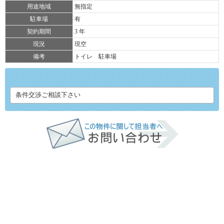
用途地域
無指定
駐車場
有
契約期間
3 年
現況
現空
備考
トイレ 駐車場
条件交渉ご相談下さい