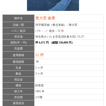
東大宮 倉庫
物件名
沿線／駅
JR宇都宮線（東北本線） / 東大宮
バス／徒歩
バス：- ／ 徒歩：12 分
所在地
埼玉県さいたま市見沼区東大宮1-71-27
賃料(坪・円)
坪 6,471 円 （総額 330,000 円）
共益費
51 坪
使用面積
敷地面積
坪
礼金
2 ヶ月
敷金
3 ヶ月
保証金
構造
鉄骨造
竣工年
1991 年
所在階
1/3 階
接道状況