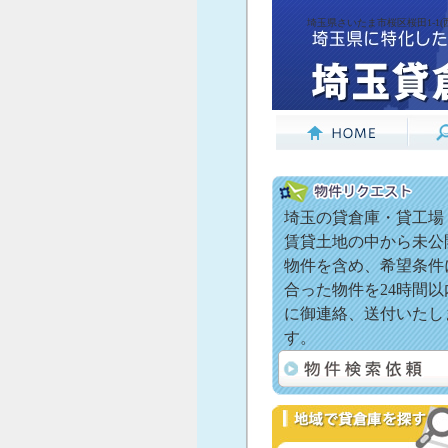
埼玉県さいたま市桜区桜田1-1(
埼玉の貸倉庫・貸工場
賃貸土地の中から未公
物件を含め、希望条件
合った物件を24時間以
に御連絡、送付いたし
す。