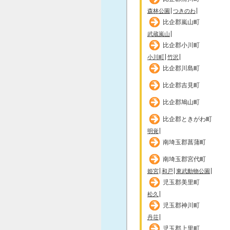
森林公園
つきのわ
比企郡嵐山町
武蔵嵐山
比企郡小川町
小川町
竹沢
比企郡川島町
比企郡吉見町
比企郡鳩山町
比企郡ときがわ町
明覚
南埼玉郡菖蒲町
南埼玉郡宮代町
姫宮
和戸
東武動物公園
児玉郡美里町
松久
児玉郡神川町
丹荘
児玉郡上里町