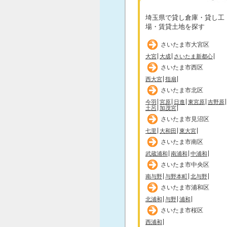
埼玉県で貸し倉庫・貸し工
場・賃貸土地を探す
さいたま市大宮区
大宮
大成
さいたま新都心
さいたま市西区
西大宮
指扇
さいたま市北区
今羽
宮原
日進
東宮原
吉野原
土呂
加茂宮
さいたま市見沼区
七里
大和田
東大宮
さいたま市南区
武蔵浦和
南浦和
中浦和
さいたま市中央区
南与野
与野本町
北与野
さいたま市浦和区
北浦和
与野
浦和
さいたま市桜区
西浦和