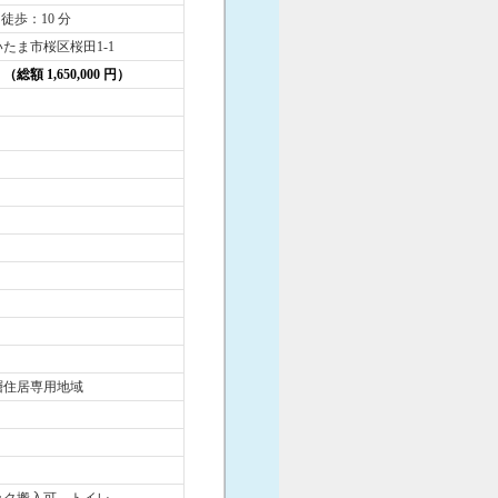
 徒歩：10 分
たま市桜区桜田1-1
円 （総額 1,650,000 円）
層住居専用地域