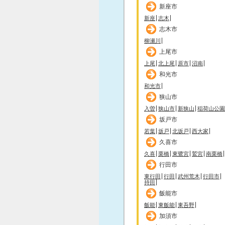
新座市
新座
志木
志木市
柳瀬川
上尾市
上尾
北上尾
原市
沼南
和光市
和光市
狭山市
入曽
狭山市
新狭山
稲荷山公園
坂戸市
若葉
坂戸
北坂戸
西大家
久喜市
久喜
栗橋
東鷺宮
鷲宮
南栗橋
行田市
東行田
行田
武州荒木
行田市
持田
飯能市
飯能
東飯能
東吾野
加須市