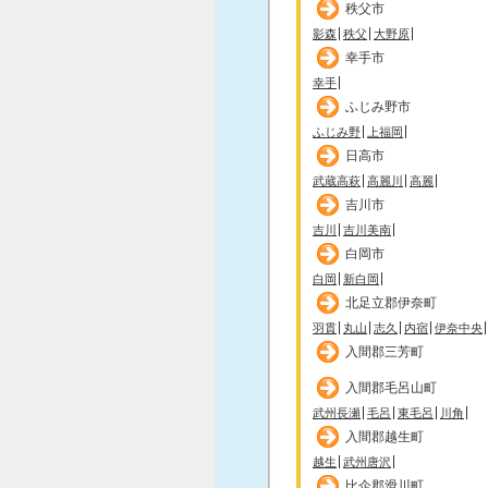
秩父市
影森
秩父
大野原
幸手市
幸手
ふじみ野市
ふじみ野
上福岡
日高市
武蔵高萩
高麗川
高麗
吉川市
吉川
吉川美南
白岡市
白岡
新白岡
北足立郡伊奈町
羽貫
丸山
志久
内宿
伊奈中央
入間郡三芳町
入間郡毛呂山町
武州長瀬
毛呂
東毛呂
川角
入間郡越生町
越生
武州唐沢
比企郡滑川町