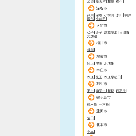
加須
新古河
花崎
柳生
深谷市
武川
深谷
小前田
永田
明戸
岡部
小前田
入間市
仏子
金子
武蔵藤沢
入間市
元加治
桶川市
桶川
鴻巣市
吹上
鴻巣
北鴻巣
本庄市
本庄
児玉
本庄早稲田
羽生市
羽生
南羽生
新郷
西羽生
鶴ヶ島市
鶴ヶ島
一本松
蓮田市
蓮田
北本市
北本