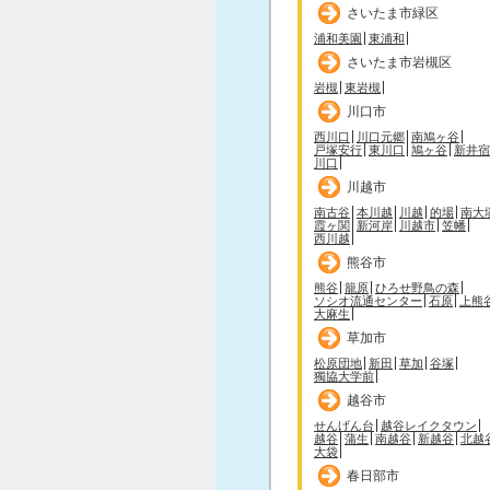
さいたま市緑区
浦和美園
東浦和
さいたま市岩槻区
岩槻
東岩槻
川口市
西川口
川口元郷
南鳩ヶ谷
戸塚安行
東川口
鳩ヶ谷
新井宿
川口
川越市
南古谷
本川越
川越
的場
南大
霞ヶ関
新河岸
川越市
笠幡
西川越
熊谷市
熊谷
籠原
ひろせ野鳥の森
ソシオ流通センター
石原
上熊
大麻生
草加市
松原団地
新田
草加
谷塚
獨協大学前
越谷市
せんげん台
越谷レイクタウン
越谷
蒲生
南越谷
新越谷
北越
大袋
春日部市