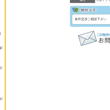
備考
大型トラ
条件交渉ご相談下さい
塚
谷
谷