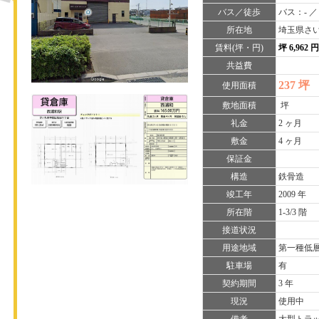
バス／徒歩
バス：- ／
所在地
埼玉県さい
賃料(坪・円)
坪 6,962 
共益費
237 坪
使用面積
敷地面積
坪
礼金
2 ヶ月
敷金
4 ヶ月
保証金
構造
鉄骨造
竣工年
2009 年
所在階
1-3/3 階
接道状況
用途地域
第一種低
駐車場
有
契約期間
3 年
現況
使用中