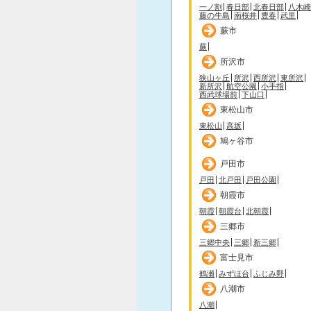
一ノ割
春日部
北春日部
八木崎
藤の牛島
南桜井
豊春
武里
蕨市
蕨
所沢市
狭山ヶ丘
所沢
西所沢
東所沢
新所沢
航空公園
小手指
西武球場前
下山口
東松山市
東松山
高坂
鳩ヶ谷市
戸田市
戸田
北戸田
戸田公園
朝霞市
朝霞
朝霞台
北朝霞
三郷市
三郷中央
三郷
新三郷
富士見市
鶴瀬
みずほ台
ふじみ野
八潮市
八潮