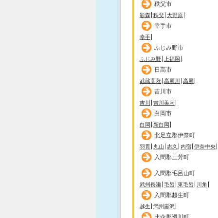
秩父市
影森
秩父
大野原
幸手市
幸手
ふじみ野市
ふじみ野
上福岡
日高市
武蔵高萩
高麗川
高麗
吉川市
吉川
吉川美南
白岡市
白岡
新白岡
北足立郡伊奈町
羽貫
丸山
志久
内宿
伊奈中央
入間郡三芳町
入間郡毛呂山町
武州長瀬
毛呂
東毛呂
川角
入間郡越生町
越生
武州唐沢
比企郡滑川町