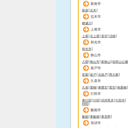
新座市
新座
志木
志木市
柳瀬川
上尾市
上尾
北上尾
原市
沼南
和光市
和光市
狭山市
入曽
狭山市
新狭山
稲荷山公園
坂戸市
若葉
坂戸
北坂戸
西大家
久喜市
久喜
栗橋
東鷺宮
鷲宮
南栗橋
行田市
東行田
行田
武州荒木
行田市
持田
飯能市
飯能
東飯能
東吾野
加須市