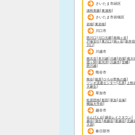
さいたま市緑区
浦和美園
東浦和
さいたま市岩槻区
岩槻
東岩槻
川口市
西川口
川口元郷
南鳩ヶ谷
戸塚安行
東川口
鳩ヶ谷
新井宿
川口
川越市
南古谷
本川越
川越
的場
南大
霞ヶ関
新河岸
川越市
笠幡
西川越
熊谷市
熊谷
籠原
ひろせ野鳥の森
ソシオ流通センター
石原
上熊
大麻生
草加市
松原団地
新田
草加
谷塚
獨協大学前
越谷市
せんげん台
越谷レイクタウン
越谷
蒲生
南越谷
新越谷
北越
大袋
春日部市