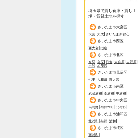
埼玉県で貸し倉庫・貸し工
場・賃貸土地を探す
さいたま市大宮区
大宮
大成
さいたま新都心
さいたま市西区
西大宮
指扇
さいたま市北区
今羽
宮原
日進
東宮原
吉野原
土呂
加茂宮
さいたま市見沼区
七里
大和田
東大宮
さいたま市南区
武蔵浦和
南浦和
中浦和
さいたま市中央区
南与野
与野本町
北与野
さいたま市浦和区
北浦和
与野
浦和
さいたま市桜区
西浦和