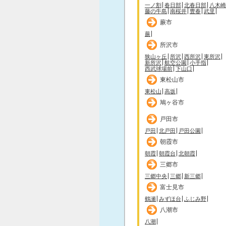
一ノ割
春日部
北春日部
八木崎
藤の牛島
南桜井
豊春
武里
蕨市
蕨
所沢市
狭山ヶ丘
所沢
西所沢
東所沢
新所沢
航空公園
小手指
西武球場前
下山口
東松山市
東松山
高坂
鳩ヶ谷市
戸田市
戸田
北戸田
戸田公園
朝霞市
朝霞
朝霞台
北朝霞
三郷市
三郷中央
三郷
新三郷
富士見市
鶴瀬
みずほ台
ふじみ野
八潮市
八潮