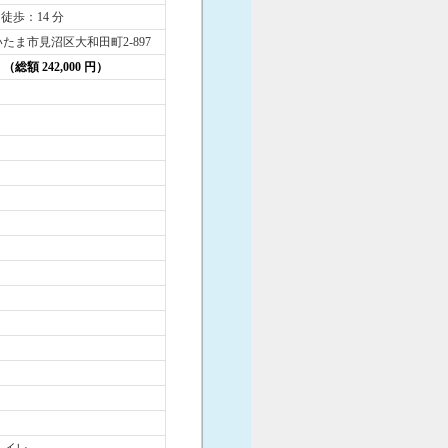
 徒歩：14 分
たま市見沼区大和田町2-897
円 （総額 242,000 円）