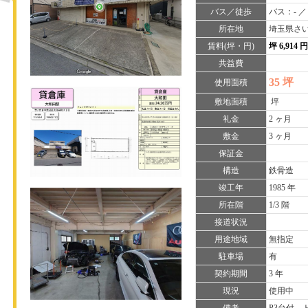
バス／徒歩
バス：- ／
所在地
埼玉県さい
賃料(坪・円)
坪 6,914 
共益費
35 坪
使用面積
敷地面積
坪
礼金
2 ヶ月
敷金
3 ヶ月
保証金
構造
鉄骨造
竣工年
1985 年
所在階
1/3 階
接道状況
用途地域
無指定
駐車場
有
契約期間
3 年
現況
使用中