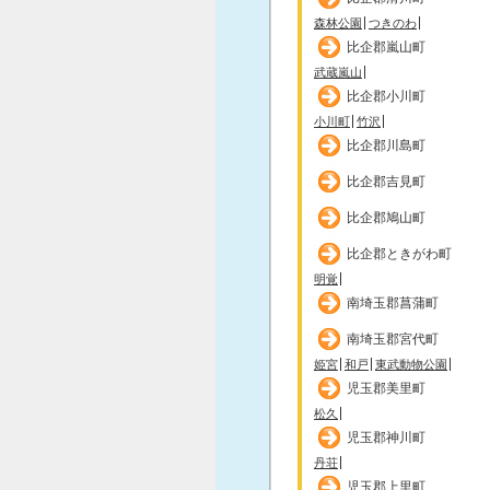
森林公園
つきのわ
比企郡嵐山町
武蔵嵐山
比企郡小川町
小川町
竹沢
比企郡川島町
比企郡吉見町
比企郡鳩山町
比企郡ときがわ町
明覚
南埼玉郡菖蒲町
南埼玉郡宮代町
姫宮
和戸
東武動物公園
児玉郡美里町
松久
児玉郡神川町
丹荘
児玉郡上里町