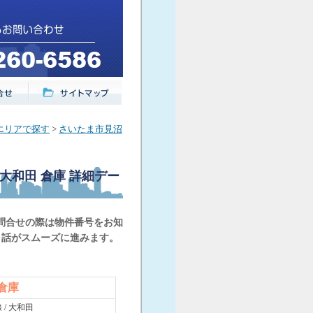
エリアで探す
>
さいたま市見沼
 大和田 倉庫
詳細デー
問合せの際は物件番号をお知
と話がスムーズに進みます。
 倉庫
 / 大和田