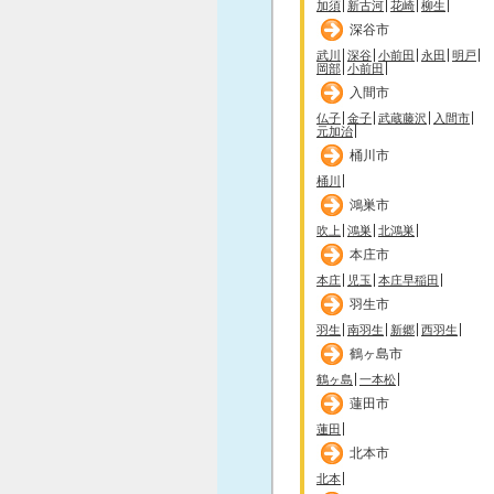
加須
新古河
花崎
柳生
深谷市
武川
深谷
小前田
永田
明戸
岡部
小前田
入間市
仏子
金子
武蔵藤沢
入間市
元加治
桶川市
桶川
鴻巣市
吹上
鴻巣
北鴻巣
本庄市
本庄
児玉
本庄早稲田
羽生市
羽生
南羽生
新郷
西羽生
鶴ヶ島市
鶴ヶ島
一本松
蓮田市
蓮田
北本市
北本