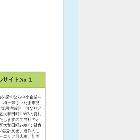
サイトNo.１
地を探すなら中小企業を
い。埼玉県さいたま市見
業専用地域等、何なりと
和田町2-897の貸し
たしますので当社のオ
和田町2-897で貸倉
の設計変更、造作のご
玉エリア最大級、新着