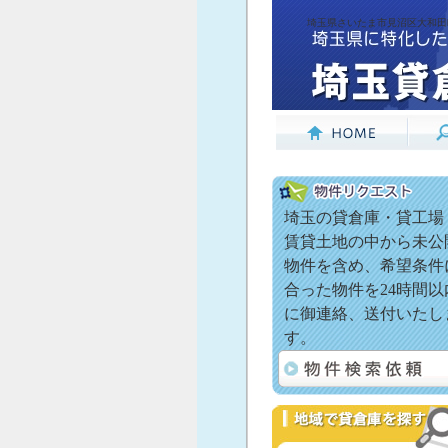
埼玉県さいたま市見沼区大和田町2
埼玉の貸倉庫・貸工場
賃貸土地の中から未公
物件を含め、希望条件
合った物件を24時間以
に御連絡、送付いたし
す。