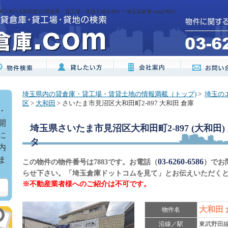
-897(大和田駅)の貸倉庫・貸工場・賃貸土地を仲介｜埼玉貸倉庫.com[7883]
埼玉県内の貸倉庫・貸工場・賃貸土地の情報満載（トップ)
>
埼玉の
区
>
大和田
> さいたま市見沼区大和田町2-897 大和田 倉庫
・
開
埼玉県さいたま市見沼区大和田町2-897 (大和田)
に
タ
内
ま
03-6260-6586
この物件の物件番号は7883です。お電話（
）でお
らせ下さい。「埼玉倉庫ドットコムを見て」とお伝えいただく
※不動産業者様へのご紹介は不可です。
大和田
物件名
沿線／駅
東武野田線