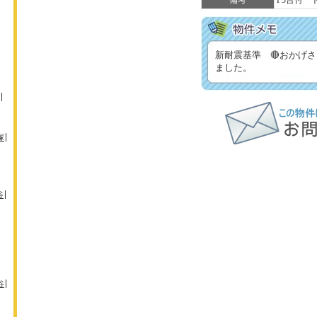
備考
P3台付 
新耐震基準 🔴おかげ
ました。
塚
谷
谷