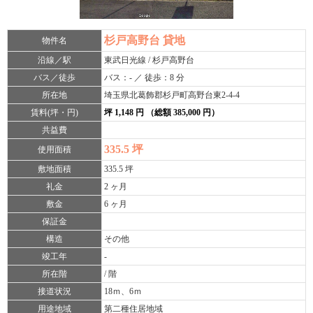
杉戸高野台 貸地
物件名
沿線／駅
東武日光線 / 杉戸高野台
バス／徒歩
バス：- ／ 徒歩：8 分
所在地
埼玉県北葛飾郡杉戸町高野台東2-4-4
賃料(坪・円)
坪 1,148 円 （総額 385,000 円）
共益費
335.5 坪
使用面積
敷地面積
335.5 坪
礼金
2 ヶ月
敷金
6 ヶ月
保証金
構造
その他
竣工年
-
所在階
/ 階
接道状況
18ｍ、6ｍ
用途地域
第二種住居地域