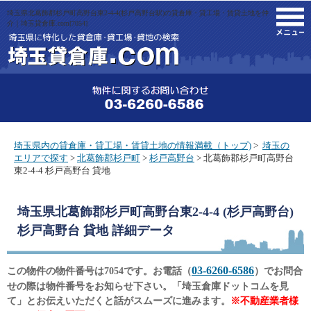
埼玉県北葛飾郡杉戸町高野台東2-4-4(杉戸高野台駅)の貸倉庫・貸工場・賃貸土地を仲
M
介｜埼玉貸倉庫.com[7054]
埼玉県内の貸倉庫・貸工場・賃貸土地の情報満載（トップ)
>
埼玉の
エリアで探す
>
北葛飾郡杉戸町
>
杉戸高野台
> 北葛飾郡杉戸町高野台
東2-4-4 杉戸高野台 貸地
埼玉県北葛飾郡杉戸町高野台東2-4-4 (杉戸高野台)
杉戸高野台 貸地
詳細データ
03-6260-6586
この物件の物件番号は7054です。お電話（
）でお問合
せの際は物件番号をお知らせ下さい。「埼玉倉庫ドットコムを見
て」とお伝えいただくと話がスムーズに進みます。
※不動産業者様