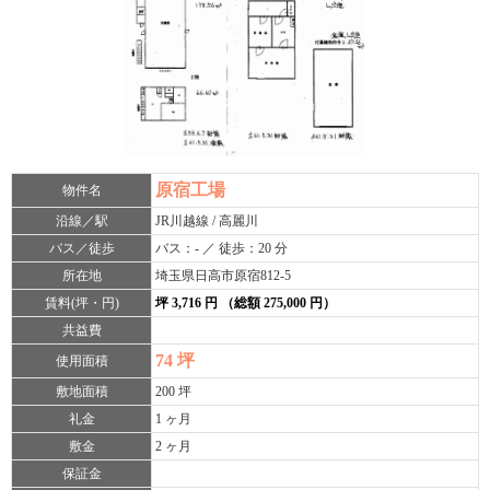
原宿工場
物件名
沿線／駅
JR川越線 / 高麗川
バス／徒歩
バス：- ／ 徒歩：20 分
所在地
埼玉県日高市原宿812-5
賃料(坪・円)
坪 3,716 円 （総額 275,000 円）
共益費
74 坪
使用面積
敷地面積
200 坪
礼金
1 ヶ月
敷金
2 ヶ月
保証金