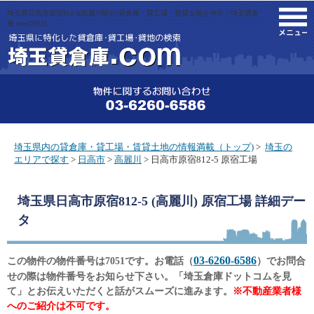
埼玉県日高市原宿812-5(高麗川駅)の貸倉庫・貸工場・賃貸土地を仲介｜埼玉貸倉
M
庫.com[7051]
埼玉県内の貸倉庫・貸工場・賃貸土地の情報満載（トップ)
>
埼玉の
エリアで探す
>
日高市
>
高麗川
> 日高市原宿812-5 原宿工場
埼玉県日高市原宿812-5 (高麗川) 原宿工場
詳細デー
タ
03-6260-6586
この物件の物件番号は7051です。お電話（
）でお問合
せの際は物件番号をお知らせ下さい。「埼玉倉庫ドットコムを見
て」とお伝えいただくと話がスムーズに進みます。
※不動産業者様
へのご紹介は不可です。