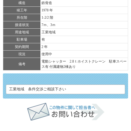
構造
鉄骨造
竣工年
1978 年
所在階
1-2/2 階
接道状況
7ｍ、3ｍ
用途地域
工業地域
駐車場
有
契約期間
2 年
現況
使用中
電動シャッター 2.8ｔホイストクレーン 駐車スペー
備考
ス有 付属建物2棟あり
工業地域 条件交渉ご相談下さい