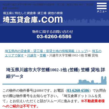
埼玉県川越市大字笠幡1002-1他(笠幡駅)の貸倉庫・貸工場・賃貸土地を仲介｜埼玉貸
M
倉庫.com[6884]
埼玉県内の貸倉庫・貸工場・賃貸土地の情報満載（トップ)
>
埼玉の
エリアで探す
>
川越市
>
笠幡
> 川越市大字笠幡1002-1他 笠幡 貸地
埼玉県川越市大字笠幡1002-1他 (笠幡) 笠幡 貸地
詳
細データ
03-6260-6586
この物件の物件番号は6884です。お電話（
）でお問合
せの際は物件番号をお知らせ下さい。「埼玉倉庫ドットコムを見
て」とお伝えいただくと話がスムーズに進みます。
※不動産業者様
へのご紹介は不可です。