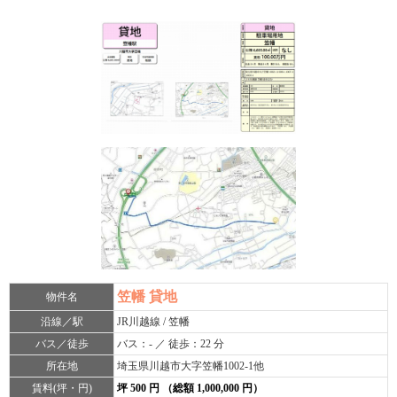
笠幡 貸地
物件名
沿線／駅
JR川越線 / 笠幡
バス／徒歩
バス：- ／ 徒歩：22 分
所在地
埼玉県川越市大字笠幡1002-1他
賃料(坪・円)
坪 500 円 （総額 1,000,000 円）