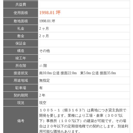
共益費
1998.01 坪
使用面積
敷地面積
1998.01 坪
礼金
2 ヶ月
敷金
2 ヶ月
保証金
構造
その他
竣工年
-
所在階
-/- 階
接道状況
南10.0m 公道 接面22.0m 東5.0m 公道 接面35.0m
用途地域
無指定
駐車場
有
契約期間
2 年
現況
現空
１００５－１（畑３１６３?）は農地につき貸主負担で
開発を要します。業種により工場・倉庫（３００?以
備考
下）事務所（１００?以下）の建築が可能です。その場
合は２０年以下の定期借地権での契約とします。別途利
用可能な隣地もあります。