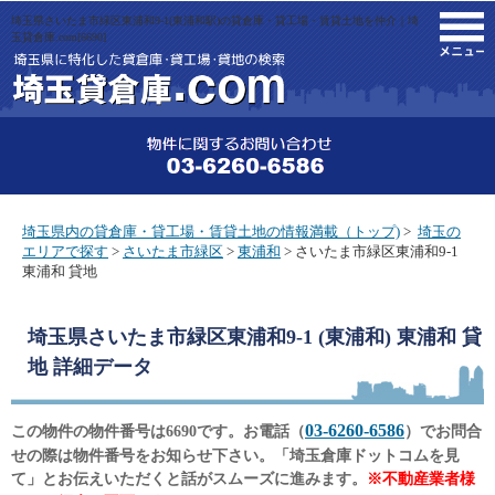
埼玉県さいたま市緑区東浦和9-1(東浦和駅)の貸倉庫・貸工場・賃貸土地を仲介｜埼
M
玉貸倉庫.com[6690]
埼玉県内の貸倉庫・貸工場・賃貸土地の情報満載（トップ)
>
埼玉の
エリアで探す
>
さいたま市緑区
>
東浦和
> さいたま市緑区東浦和9-1
東浦和 貸地
埼玉県さいたま市緑区東浦和9-1 (東浦和) 東浦和 貸
地
詳細データ
03-6260-6586
この物件の物件番号は6690です。お電話（
）でお問合
せの際は物件番号をお知らせ下さい。「埼玉倉庫ドットコムを見
て」とお伝えいただくと話がスムーズに進みます。
※不動産業者様