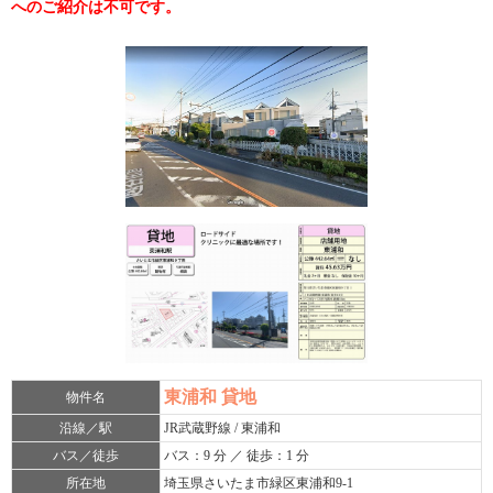
へのご紹介は不可です。
東浦和 貸地
物件名
沿線／駅
JR武蔵野線 / 東浦和
バス／徒歩
バス：9 分 ／ 徒歩：1 分
所在地
埼玉県さいたま市緑区東浦和9-1