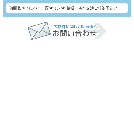
前面北20ｍに23ｍ、西6ｍに25ｍ接道 条件交渉ご相談下さい