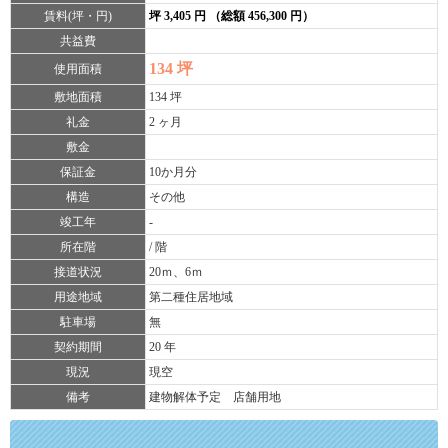
賃料(坪・円)
坪 3,405 円 （総額 456,300 円）
共益費
134 坪
使用面積
敷地面積
134 坪
礼金
2 ヶ月
敷金
保証金
10か月分
構造
その他
竣工年
-
所在階
/ 階
接道状況
20ｍ、6ｍ
用途地域
第二種住居地域
駐車場
無
契約期間
20 年
現況
現空
備考
建物解体予定 店舗用地