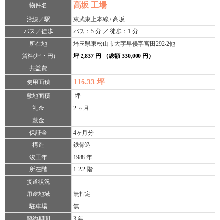
高坂 工場
物件名
沿線／駅
東武東上本線 / 高坂
バス／徒歩
バス：5 分 ／ 徒歩：1 分
所在地
埼玉県東松山市大字早俣字宮田292-2他
賃料(坪・円)
坪 2,837 円 （総額 330,000 円）
共益費
116.33 坪
使用面積
敷地面積
坪
礼金
2 ヶ月
敷金
保証金
4ヶ月分
構造
鉄骨造
竣工年
1988 年
所在階
1-2/2 階
接道状況
用途地域
無指定
駐車場
無
契約期間
3 年