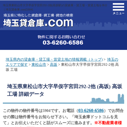
埼玉県東松山市大字早俣字宮田292-2他(高坂駅)の貸倉庫・貸工場・賃貸土地を仲介
M
｜埼玉貸倉庫.com[5904]
埼玉県内の貸倉庫・貸工場・賃貸土地の情報満載（トップ)
>
埼玉の
エリアで探す
>
東松山市
>
高坂
> 東松山市大字早俣字宮田292-2他 高
坂 工場
埼玉県東松山市大字早俣字宮田292-2他 (高坂) 高坂
工場
詳細データ
03-6260-6586
この物件の物件番号は5904です。お電話（
）でお問合
せの際は物件番号をお知らせ下さい。「埼玉倉庫ドットコムを見
て」とお伝えいただくと話がスムーズに進みます。
※不動産業者様