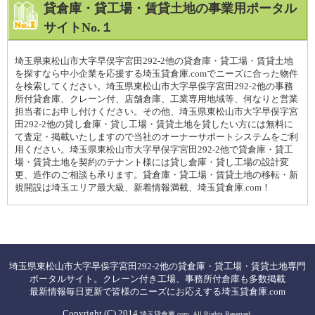
貸倉庫・貸工場・賃貸土地の事業用ポータル
サイトNo.１
埼玉県東松山市大字早俣字宮田292-2他の貸倉庫・貸工場・賃貸土地
を探すなら中小企業を応援する埼玉貸倉庫.comでニーズに合った物件
を検索してください。埼玉県東松山市大字早俣字宮田292-2他の事務
所付貸倉庫、クレーン付、店舗倉庫、工業専用地域等、何なりと営業
担当者にお申し付けください。その他、埼玉県東松山市大字早俣字宮
田292-2他の貸し倉庫・貸し工場・賃貸土地を貸したい方には無料に
て査定・掲載いたしますので当社のオーナーサポートシステムをご利
用ください。埼玉県東松山市大字早俣字宮田292-2他で貸倉庫・貸工
場・賃貸土地を契約のテナント様には貸し倉庫・貸し工場の設計変
更、造作のご相談も承ります。貸倉庫・貸工場・賃貸土地の移転・新
規開設は埼玉エリア最大級、新着情報満載、埼玉貸倉庫.com！
埼玉県東松山市大字早俣字宮田292-2他の貸倉庫・貸工場・賃貸土地専門
ポータルサイト。クレーン付き工場、事務所付倉庫も多数掲載
最新情報毎日更新で皆様のニーズにお応えする埼玉貸倉庫.com
Copyright (C) 2014
埼玉貸倉庫.com. All Rights Reserved.