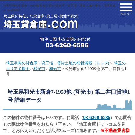
埼玉県和光市新倉7-1959他(和光市駅)の貸倉庫・貸工場・賃貸土地を仲介｜埼玉貸倉
M
庫.com[4658]
埼玉県内の貸倉庫・貸工場・賃貸土地の情報満載（トップ)
>
埼玉の
エリアで探す
>
和光市
>
和光市
> 和光市新倉7-1959他 第二井口貸地1
号
埼玉県和光市新倉7-1959他 (和光市) 第二井口貸地1
号
詳細データ
03-6260-6586
この物件の物件番号は4658です。お電話（
）でお問合
せの際は物件番号をお知らせ下さい。「埼玉倉庫ドットコムを見
て」とお伝えいただくと話がスムーズに進みます。
※不動産業者様