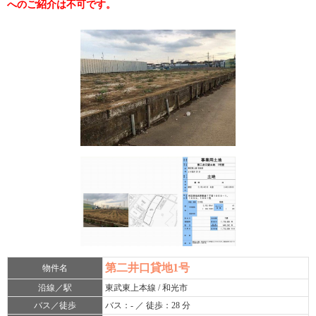
へのご紹介は不可です。
第二井口貸地1号
物件名
沿線／駅
東武東上本線 / 和光市
バス／徒歩
バス：- ／ 徒歩：28 分