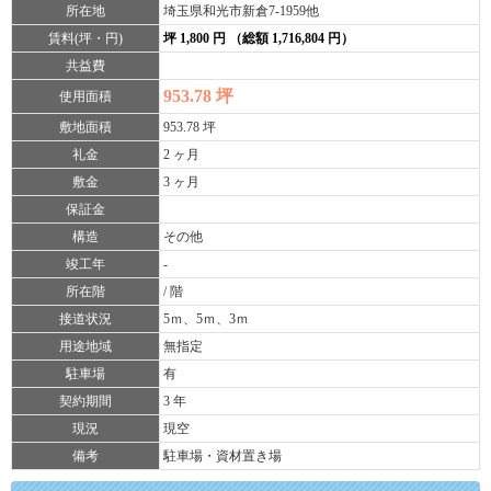
所在地
埼玉県和光市新倉7-1959他
賃料(坪・円)
坪 1,800 円 （総額 1,716,804 円）
共益費
953.78 坪
使用面積
敷地面積
953.78 坪
礼金
2 ヶ月
敷金
3 ヶ月
保証金
構造
その他
竣工年
-
所在階
/ 階
接道状況
5ｍ、5ｍ、3ｍ
用途地域
無指定
駐車場
有
契約期間
3 年
現況
現空
備考
駐車場・資材置き場