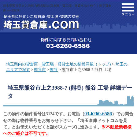
埼玉県熊谷市上之3988-7(熊谷駅)の貸倉庫・貸工場・賃貸土地を仲介｜埼玉貸倉
M
庫.com[3124]
埼玉県内の貸倉庫・貸工場・賃貸土地の情報満載（トップ)
>
埼玉の
エリアで探す
>
熊谷市
>
熊谷
> 熊谷市上之3988-7 熊谷 工場
埼玉県熊谷市上之3988-7 (熊谷) 熊谷 工場
詳細デー
タ
03-6260-6586
この物件の物件番号は3124です。お電話（
）でお問合
せの際は物件番号をお知らせ下さい。「埼玉倉庫ドットコムを見
て」とお伝えいただくと話がスムーズに進みます。
※不動産業者様
へのご紹介は不可です。