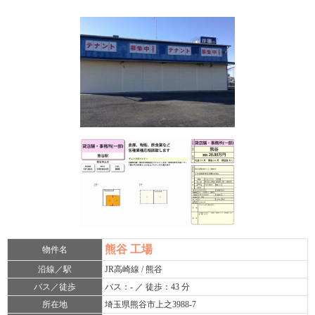
熊谷 工場
物件名
沿線／駅
JR高崎線 / 熊谷
バス／徒歩
バス：- ／ 徒歩：43 分
所在地
埼玉県熊谷市上之3988-7