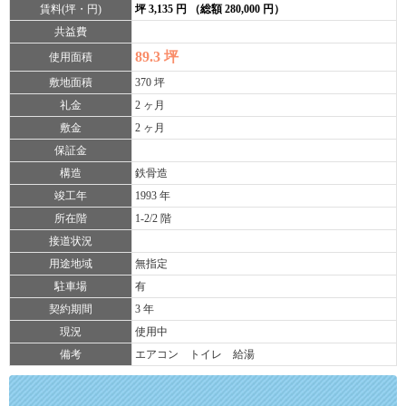
賃料(坪・円)
坪 3,135 円 （総額 280,000 円）
共益費
89.3 坪
使用面積
敷地面積
370 坪
礼金
2 ヶ月
敷金
2 ヶ月
保証金
構造
鉄骨造
竣工年
1993 年
所在階
1-2/2 階
接道状況
用途地域
無指定
駐車場
有
契約期間
3 年
現況
使用中
備考
エアコン トイレ 給湯