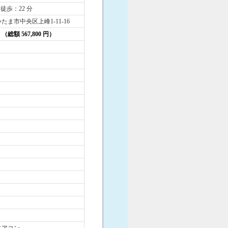
 徒歩：22 分
たま市中央区上峰1-11-16
円 （総額 567,800 円）