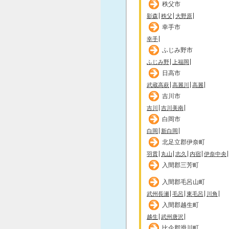
秩父市
影森
秩父
大野原
幸手市
幸手
ふじみ野市
ふじみ野
上福岡
日高市
武蔵高萩
高麗川
高麗
吉川市
吉川
吉川美南
白岡市
白岡
新白岡
北足立郡伊奈町
羽貫
丸山
志久
内宿
伊奈中央
入間郡三芳町
入間郡毛呂山町
武州長瀬
毛呂
東毛呂
川角
入間郡越生町
越生
武州唐沢
比企郡滑川町