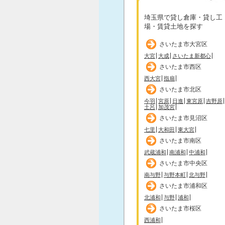
埼玉県で貸し倉庫・貸し工
場・賃貸土地を探す
さいたま市大宮区
大宮
大成
さいたま新都心
さいたま市西区
西大宮
指扇
さいたま市北区
今羽
宮原
日進
東宮原
吉野原
土呂
加茂宮
さいたま市見沼区
七里
大和田
東大宮
さいたま市南区
武蔵浦和
南浦和
中浦和
さいたま市中央区
南与野
与野本町
北与野
さいたま市浦和区
北浦和
与野
浦和
さいたま市桜区
西浦和