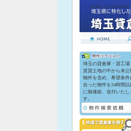
埼玉県さいたま市中央区上峰1-11
埼玉の貸倉庫・貸工場
賃貸土地の中から未公
物件を含め、希望条件
合った物件を24時間以
に御連絡、送付いたし
す。