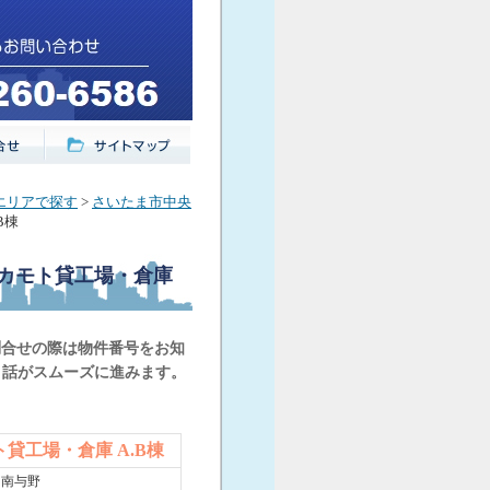
エリアで探す
>
さいたま市中央
B棟
 オカモト貸工場・倉庫
問合せの際は物件番号をお知
と話がスムーズに進みます。
ト貸工場・倉庫 A.B棟
/ 南与野