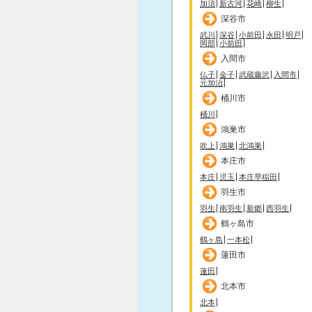
加須
新古河
花崎
柳生
深谷市
武川
深谷
小前田
永田
明戸
岡部
小前田
入間市
仏子
金子
武蔵藤沢
入間市
元加治
桶川市
桶川
鴻巣市
吹上
鴻巣
北鴻巣
本庄市
本庄
児玉
本庄早稲田
羽生市
羽生
南羽生
新郷
西羽生
鶴ヶ島市
鶴ヶ島
一本松
蓮田市
蓮田
北本市
北本