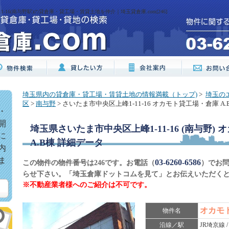
-16(南与野駅)の貸倉庫・貸工場・賃貸土地を仲介｜埼玉貸倉庫.com[246]
埼玉県内の貸倉庫・貸工場・賃貸土地の情報満載（トップ)
>
埼玉の
区
>
南与野
> さいたま市中央区上峰1-11-16 オカモト貸工場・倉庫 A.
・
開
埼玉県さいたま市中央区上峰1-11-16 (南与野)
に
A.B棟
詳細データ
内
ま
03-6260-6586
この物件の物件番号は246です。お電話（
）でお
らせ下さい。「埼玉倉庫ドットコムを見て」とお伝えいただく
※不動産業者様へのご紹介は不可です。
オカモ
物件名
沿線／駅
JR埼京線 