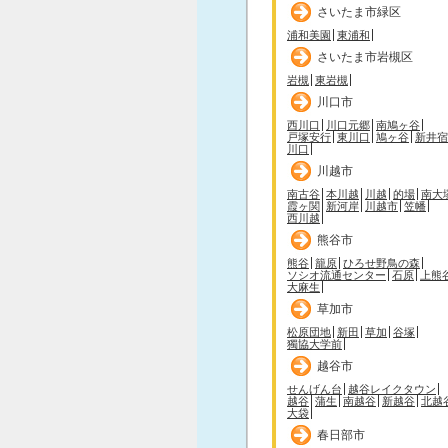
さいたま市緑区
浦和美園
東浦和
さいたま市岩槻区
岩槻
東岩槻
川口市
西川口
川口元郷
南鳩ヶ谷
戸塚安行
東川口
鳩ヶ谷
新井宿
川口
川越市
南古谷
本川越
川越
的場
南大
霞ヶ関
新河岸
川越市
笠幡
西川越
熊谷市
熊谷
籠原
ひろせ野鳥の森
ソシオ流通センター
石原
上熊
大麻生
草加市
松原団地
新田
草加
谷塚
獨協大学前
越谷市
せんげん台
越谷レイクタウン
越谷
蒲生
南越谷
新越谷
北越
大袋
春日部市