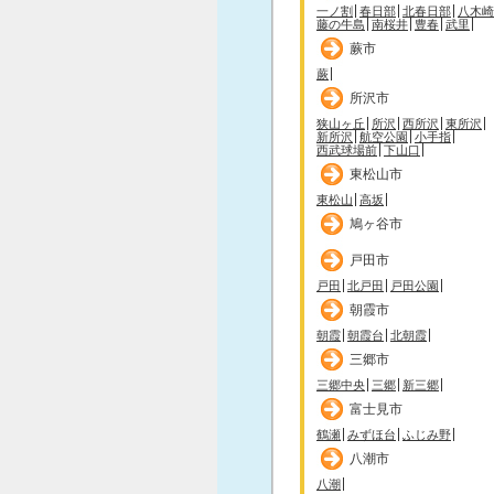
一ノ割
春日部
北春日部
八木崎
藤の牛島
南桜井
豊春
武里
蕨市
蕨
所沢市
狭山ヶ丘
所沢
西所沢
東所沢
新所沢
航空公園
小手指
西武球場前
下山口
東松山市
東松山
高坂
鳩ヶ谷市
戸田市
戸田
北戸田
戸田公園
朝霞市
朝霞
朝霞台
北朝霞
三郷市
三郷中央
三郷
新三郷
富士見市
鶴瀬
みずほ台
ふじみ野
八潮市
八潮