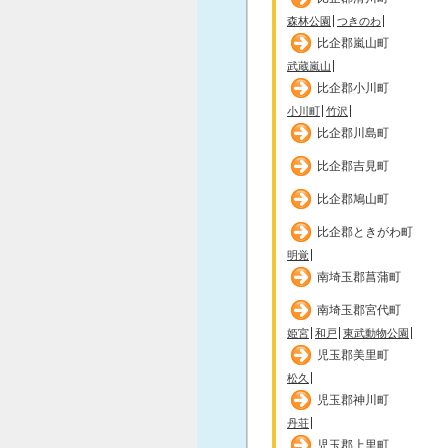
森林公園
つきのわ
比企郡嵐山町
武蔵嵐山
比企郡小川町
小川町
竹沢
比企郡川島町
比企郡吉見町
比企郡鳩山町
比企郡ときがわ町
明覚
南埼玉郡菖蒲町
南埼玉郡宮代町
姫宮
和戸
東武動物公園
児玉郡美里町
松久
児玉郡神川町
丹荘
児玉郡上里町