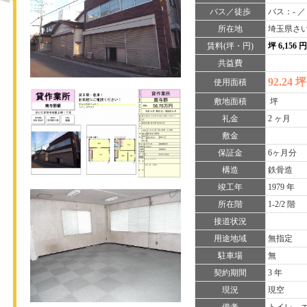
バス／徒歩
バス：- ／
所在地
埼玉県さい
賃料(坪・円)
坪 6,156 
共益費
92.24 坪
使用面積
敷地面積
坪
礼金
2 ヶ月
敷金
保証金
6ヶ月分
構造
鉄骨造
竣工年
1979 年
所在階
1-2/2 階
接道状況
用途地域
無指定
駐車場
無
契約期間
3 年
現況
現空