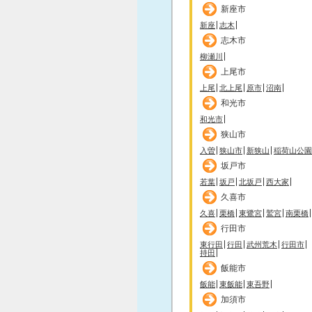
新座市
新座
志木
志木市
柳瀬川
上尾市
上尾
北上尾
原市
沼南
和光市
和光市
狭山市
入曽
狭山市
新狭山
稲荷山公園
坂戸市
若葉
坂戸
北坂戸
西大家
久喜市
久喜
栗橋
東鷺宮
鷲宮
南栗橋
行田市
東行田
行田
武州荒木
行田市
持田
飯能市
飯能
東飯能
東吾野
加須市