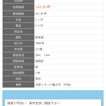
共益費
143.28 坪
使用面積
敷地面積
411.39 坪
礼金
2 ヶ月
敷金
3 ヶ月
保証金
構造
鉄骨造
竣工年
1969 年
所在階
1/1 階
接道状況
20ｍ、3.4ｍ
用途地域
無指定
駐車場
有
契約期間
2 年
現況
現空
備考
大型トラック搬入可 P18台
国道17号沿い 条件交渉ご相談下さい