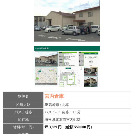
宮内倉庫
物件名
沿線／駅
JR高崎線 / 北本
バス／徒歩
バス：- ／ 徒歩：13 分
所在地
埼玉県北本市宮内6-22
賃料(坪・円)
坪 3,839 円 （総額 550,000 円）