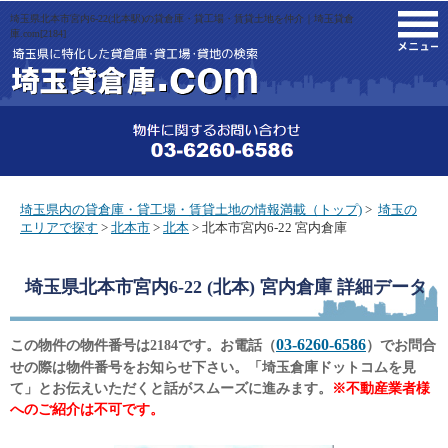
埼玉県北本市宮内6-22(北本駅)の貸倉庫・貸工場・賃貸土地を仲介｜埼玉貸倉
M
庫.com[2184]
埼玉県内の貸倉庫・貸工場・賃貸土地の情報満載（トップ)
>
埼玉の
エリアで探す
>
北本市
>
北本
> 北本市宮内6-22 宮内倉庫
埼玉県北本市宮内6-22 (北本) 宮内倉庫
詳細データ
03-6260-6586
この物件の物件番号は2184です。お電話（
）でお問合
せの際は物件番号をお知らせ下さい。「埼玉倉庫ドットコムを見
て」とお伝えいただくと話がスムーズに進みます。
※不動産業者様
へのご紹介は不可です。