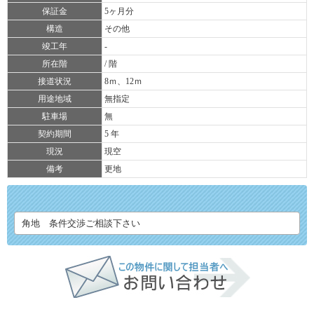
保証金
5ヶ月分
構造
その他
竣工年
-
所在階
/ 階
接道状況
8ｍ、12ｍ
用途地域
無指定
駐車場
無
契約期間
5 年
現況
現空
備考
更地
角地 条件交渉ご相談下さい