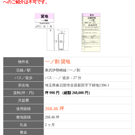
へのご紹介は不可です。
一ノ割 貸地
物件名
沿線／駅
東武伊勢崎線 / 一ノ割
バス／徒歩
バス：- ／ 徒歩：27 分
所在地
埼玉県春日部市谷原新田字下耕地1396-1
賃料(坪・円)
坪 998 円 （総額 268,000 円）
共益費
268.46 坪
使用面積
敷地面積
268.46 坪
礼金
2 ヶ月
敷金