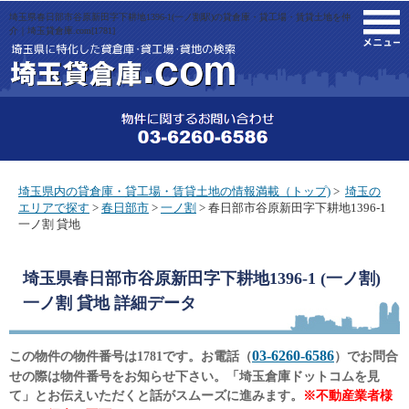
埼玉県春日部市谷原新田字下耕地1396-1(一ノ割駅)の貸倉庫・貸工場・賃貸土地を仲
M
介｜埼玉貸倉庫.com[1781]
埼玉県内の貸倉庫・貸工場・賃貸土地の情報満載（トップ)
>
埼玉の
エリアで探す
>
春日部市
>
一ノ割
> 春日部市谷原新田字下耕地1396-1
一ノ割 貸地
埼玉県春日部市谷原新田字下耕地1396-1 (一ノ割)
一ノ割 貸地
詳細データ
03-6260-6586
この物件の物件番号は1781です。お電話（
）でお問合
せの際は物件番号をお知らせ下さい。「埼玉倉庫ドットコムを見
て」とお伝えいただくと話がスムーズに進みます。
※不動産業者様