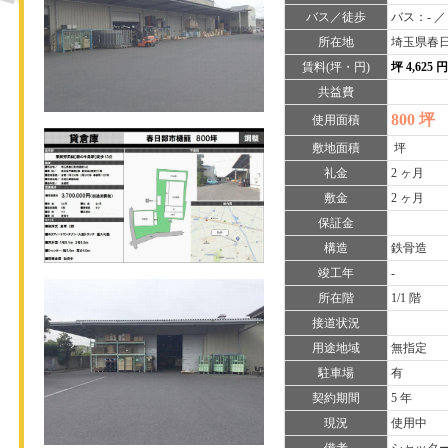
バス／徒歩
バス：- ／
所在地
埼玉県春日
賃料(坪・円)
坪 4,625 
共益費
800 坪
使用面積
敷地面積
坪
礼金
2 ヶ月
敷金
2 ヶ月
保証金
構造
鉄骨造
竣工年
-
所在階
1/1 階
接道状況
用途地域
無指定
駐車場
有
契約期間
5 年
現況
使用中