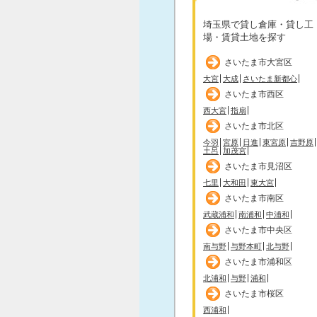
埼玉県で貸し倉庫・貸し工
場・賃貸土地を探す
さいたま市大宮区
大宮
大成
さいたま新都心
さいたま市西区
西大宮
指扇
さいたま市北区
今羽
宮原
日進
東宮原
吉野原
土呂
加茂宮
さいたま市見沼区
七里
大和田
東大宮
さいたま市南区
武蔵浦和
南浦和
中浦和
さいたま市中央区
南与野
与野本町
北与野
さいたま市浦和区
北浦和
与野
浦和
さいたま市桜区
西浦和