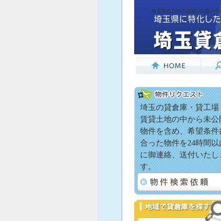
埼玉県春日部市樋籠542(藤の牛
埼玉の貸倉庫・貸工場
賃貸土地の中から未公
物件を含め、希望条件
合った物件を24時間以
に御連絡、送付いたし
す。