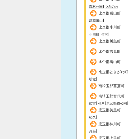
森林公園
つきのわ
比企郡嵐山町
武蔵嵐山
比企郡小川町
小川町
竹沢
比企郡川島町
比企郡吉見町
比企郡鳩山町
比企郡ときがわ町
明覚
南埼玉郡菖蒲町
南埼玉郡宮代町
姫宮
和戸
東武動物公園
児玉郡美里町
松久
児玉郡神川町
丹荘
児玉郡上里町