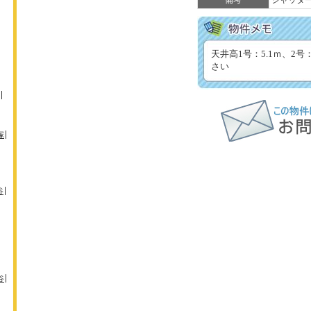
備考
シャッター
天井高1号：5.1ｍ、2
さい
塚
谷
谷