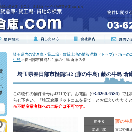
島駅)の貸倉庫・貸工場・賃貸土地を仲介｜埼玉貸倉庫.com[4371]
埼玉県内の貸倉庫・貸工場・賃貸土地の情報満載（トップ)
>
埼玉の
牛島
> 春日部市樋籠542 藤の牛島 倉庫 2棟
・
開
埼玉県春日部市樋籠542 (藤の牛島) 藤の牛島 倉庫
に
内
ま
03-6260-6586
この物件の物件番号は4371です。お電話（
）でお
らせ下さい。「埼玉倉庫ドットコムを見て」とお伝えいただく
※不動産業者様へのご紹介は不可です。
藤の牛島
物件名
沿線／駅
東武野田線