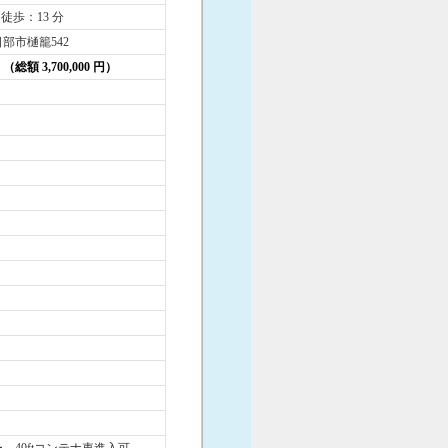
 徒歩：13 分
部市樋籠542
円 （総額 3,700,000 円）