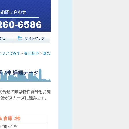
エリアで探す
>
春日部市
>
藤の
 2棟
詳細データ
問合せの際は物件番号をお知
と話がスムーズに進みます。
 倉庫 2棟
 / 藤の牛島