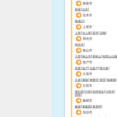
新座市
新座
志木
志木市
柳瀬川
上尾市
上尾
北上尾
原市
沼南
和光市
和光市
狭山市
入曽
狭山市
新狭山
稲荷山公園
坂戸市
若葉
坂戸
北坂戸
西大家
久喜市
久喜
栗橋
東鷺宮
鷲宮
南栗橋
行田市
東行田
行田
武州荒木
行田市
持田
飯能市
飯能
東飯能
東吾野
加須市