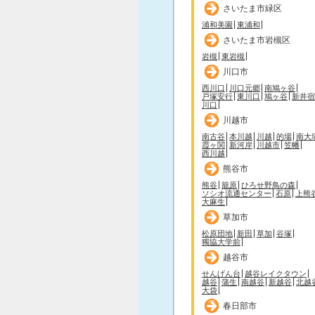
さいたま市緑区
浦和美園
東浦和
さいたま市岩槻区
岩槻
東岩槻
川口市
西川口
川口元郷
南鳩ヶ谷
戸塚安行
東川口
鳩ヶ谷
新井宿
川口
川越市
南古谷
本川越
川越
的場
南大
霞ヶ関
新河岸
川越市
笠幡
西川越
熊谷市
熊谷
籠原
ひろせ野鳥の森
ソシオ流通センター
石原
上熊
大麻生
草加市
松原団地
新田
草加
谷塚
獨協大学前
越谷市
せんげん台
越谷レイクタウン
越谷
蒲生
南越谷
新越谷
北越
大袋
春日部市