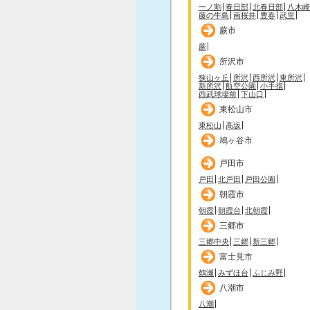
一ノ割
春日部
北春日部
八木崎
藤の牛島
南桜井
豊春
武里
蕨市
蕨
所沢市
狭山ヶ丘
所沢
西所沢
東所沢
新所沢
航空公園
小手指
西武球場前
下山口
東松山市
東松山
高坂
鳩ヶ谷市
戸田市
戸田
北戸田
戸田公園
朝霞市
朝霞
朝霞台
北朝霞
三郷市
三郷中央
三郷
新三郷
富士見市
鶴瀬
みずほ台
ふじみ野
八潮市
八潮