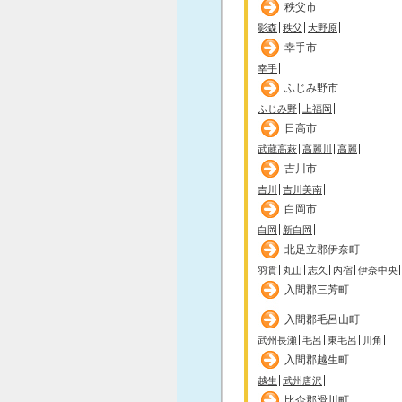
秩父市
影森
秩父
大野原
幸手市
幸手
ふじみ野市
ふじみ野
上福岡
日高市
武蔵高萩
高麗川
高麗
吉川市
吉川
吉川美南
白岡市
白岡
新白岡
北足立郡伊奈町
羽貫
丸山
志久
内宿
伊奈中央
入間郡三芳町
入間郡毛呂山町
武州長瀬
毛呂
東毛呂
川角
入間郡越生町
越生
武州唐沢
比企郡滑川町