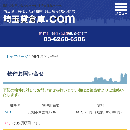
物件のお問い合わせページ【埼玉貸倉庫.com】
M
トップページ
> 物件お問い合せ
物件お問い合せ
下記の物件に対してお問い合せを行います。後ほど担当者よりご連絡い
たします。
物件ID
物件所在地
賃料
7903
八潮市木曽根1236
坪 2,571 円 （総額 385,000 円）
（*）
は必須項目です。