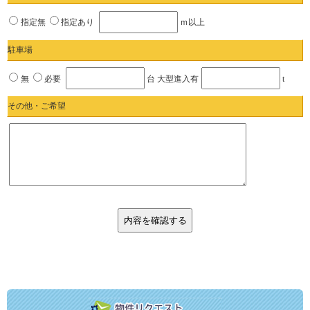
指定無
指定あり
ｍ以上
駐車場
無
必要
台 大型進入有
t
その他・ご希望