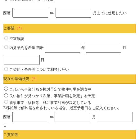
西暦
年
月までに使用したい
ご要望
（*）
空室確認
内見予約を希望
西暦
年
月
日
ご契約・条件等について相談したい
現在の準備状況
（*）
これから事業計画を検討予定で物件相場を調査中
良い物件が見つかり次第、事業計画を決定する予定
新規事業・移転等、既に事業計画が決定している
※移転等で解約届を出されている場合、退室予定日をご記入ください。
西暦
年
月
日
ご質問等