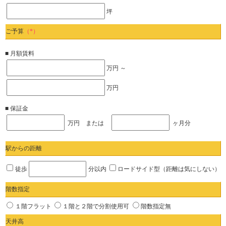
坪
ご予算
（*）
■ 月額賃料
万円 ～
万円
■ 保証金
万円 または
ヶ月分
駅からの距離
徒歩
分以内
ロードサイド型（距離は気にしない）
階数指定
１階フラット
１階と２階で分割使用可
階数指定無
天井高