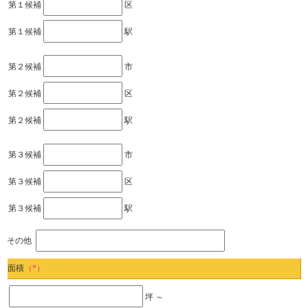
第１候補
区
第１候補
駅
第２候補
市
第２候補
区
第２候補
駅
第３候補
市
第３候補
区
第３候補
駅
その他
面積
（*）
坪 ～