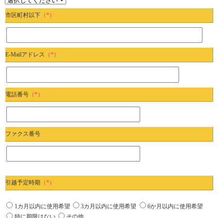
市区町村以下
（*）
E-Mailアドレス
（*）
電話番号
（*）
ファクス番号
引越予定時期
（*）
1カ月以内に使用希望
3カ月以内に使用希望
6か月以内に使用希望
特に期限はない
その他