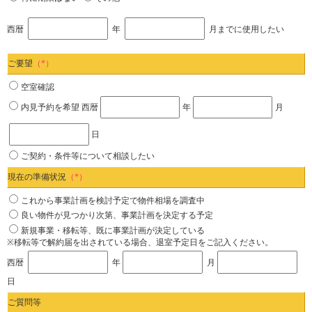
西暦
年
月までに使用したい
ご要望
（*）
空室確認
内見予約を希望
西暦
年
月
日
ご契約・条件等について相談したい
現在の準備状況
（*）
これから事業計画を検討予定で物件相場を調査中
良い物件が見つかり次第、事業計画を決定する予定
新規事業・移転等、既に事業計画が決定している
※移転等で解約届を出されている場合、退室予定日をご記入ください。
西暦
年
月
日
ご質問等