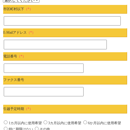
市区町村以下
（*）
E-Mailアドレス
（*）
電話番号
（*）
ファクス番号
引越予定時期
（*）
1カ月以内に使用希望
3カ月以内に使用希望
6か月以内に使用希望
特に期限はない
その他