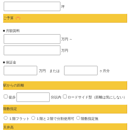
坪
ご予算
（*）
■ 月額賃料
万円 ～
万円
■ 保証金
万円 または
ヶ月分
駅からの距離
徒歩
分以内
ロードサイド型（距離は気にしない）
階数指定
１階フラット
１階と２階で分割使用可
階数指定無
天井高