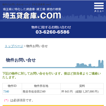
物件のお問い合わせページ【埼玉貸倉庫.com】
M
トップページ
> 物件お問い合せ
物件お問い合せ
下記の物件に対してお問い合せを行います。後ほど担当者よりご連絡い
たします。
物件ID
物件所在地
賃料
7340
熊谷市佐谷田2349
坪 843 円 （総額 1,287,000 円）
（*）
は必須項目です。