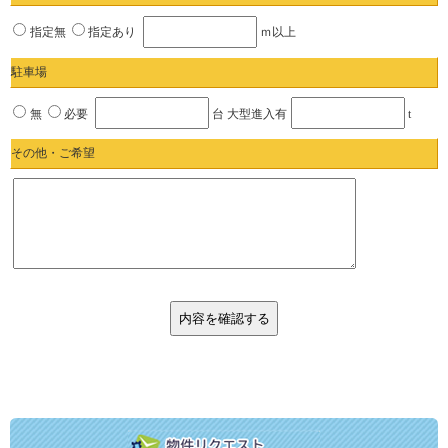
指定無
指定あり
ｍ以上
駐車場
無
必要
台 大型進入有
t
その他・ご希望