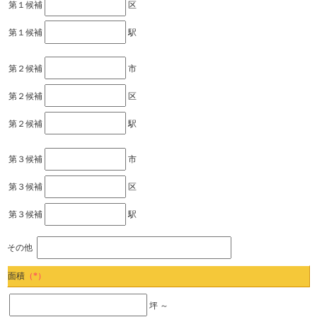
第１候補
区
第１候補
駅
第２候補
市
第２候補
区
第２候補
駅
第３候補
市
第３候補
区
第３候補
駅
その他
面積
（*）
坪 ～