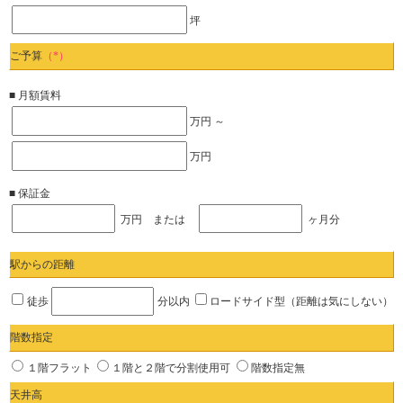
坪
ご予算
（*）
■ 月額賃料
万円 ～
万円
■ 保証金
万円 または
ヶ月分
駅からの距離
徒歩
分以内
ロードサイド型（距離は気にしない）
階数指定
１階フラット
１階と２階で分割使用可
階数指定無
天井高