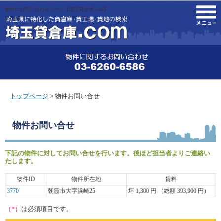
物件のお問い合わせページ【埼玉貸倉庫.com】
M
トップページ
> 物件お問い合せ
物件お問い合せ
下記の物件に対してお問い合せを行います。後ほど担当者よりご連絡い
たします。
物件ID
物件所在地
賃料
3770
朝霞市大字浜崎25
坪 1,300 円 （総額 393,900 円）
（*）
は必須項目です。