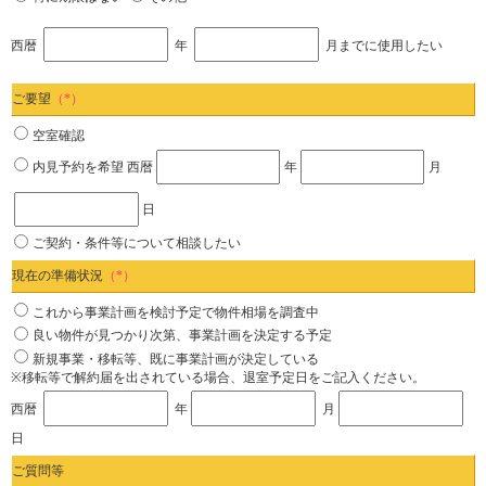
西暦
年
月までに使用したい
ご要望
（*）
空室確認
内見予約を希望
西暦
年
月
日
ご契約・条件等について相談したい
現在の準備状況
（*）
これから事業計画を検討予定で物件相場を調査中
良い物件が見つかり次第、事業計画を決定する予定
新規事業・移転等、既に事業計画が決定している
※移転等で解約届を出されている場合、退室予定日をご記入ください。
西暦
年
月
日
ご質問等