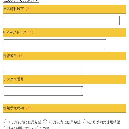
市区町村以下
（*）
E-Mailアドレス
（*）
電話番号
（*）
ファクス番号
引越予定時期
（*）
1カ月以内に使用希望
3カ月以内に使用希望
6か月以内に使用希望
特に期限はない
その他