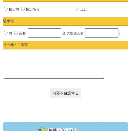
指定無
指定あり
ｍ以上
駐車場
無
必要
台 大型進入有
t
その他・ご希望