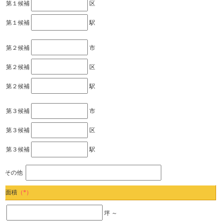
第１候補
区
第１候補
駅
第２候補
市
第２候補
区
第２候補
駅
第３候補
市
第３候補
区
第３候補
駅
その他
面積
（*）
坪 ～